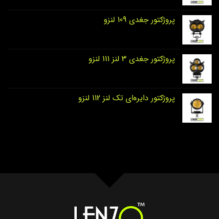
پروژکتور جغدی 109 لنزو
پروژکتور جغدی 3 لنز 111 لنزو
پروژکتور دایره‌ای تک لنز 112 لنزو