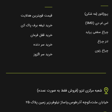
_____
_____
پروژکتور (مه شکن)
قیمت قویترین هدلایت
اس ام دی (SMD)
خرید تیغه برف پاک کن
چراغ سقفی پراید
خرید قفل فرمان
لنز چراغ
خرید سر دنده
چراغ زنون
خرید سر اگزوز
شعبه مرکزی لنزو (فروش فقط به صورت عمده)
خیابان ملت،کوچه آذرطوس،پاساژ نیلوفر،زیر زمین پلاک ۲۵