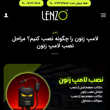
Ski
فقط فروش عمده 02133969586
09103909605
t
conten
زنون
لامپ زنون را چگونه نصب کنیم؟ مراحل
نصب لامپ زنون