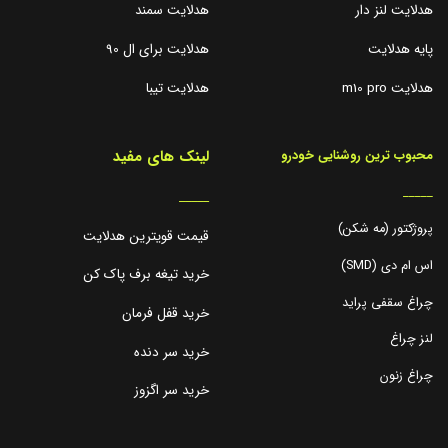
هدلایت لنز دار
هدلایت سمند
پایه هدلایت
هدلایت برای ال 90
هدلایت m10 pro
هدلایت تیبا
لینک های مفید
محبوب ترین روشنایی خودرو
_____
_____
پروژکتور (مه شکن)
قیمت قویترین هدلایت
اس ام دی (SMD)
خرید تیغه برف پاک کن
چراغ سقفی پراید
خرید قفل فرمان
لنز چراغ
خرید سر دنده
چراغ زنون
خرید سر اگزوز