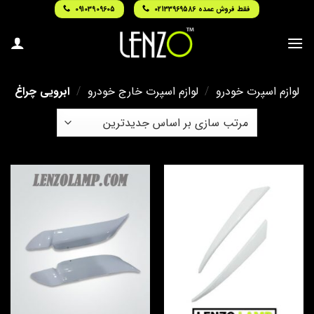
Ski
فقط فروش عمده 02133969586
09103909605
t
conten
لوازم اسپرت خودرو
/
لوازم اسپرت خارج خودرو
/
ابرویی چراغ