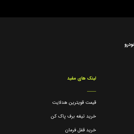
ودرو
لینک های مفید
_____
قیمت قویترین هدلایت
خرید تیغه برف پاک کن
خرید قفل فرمان