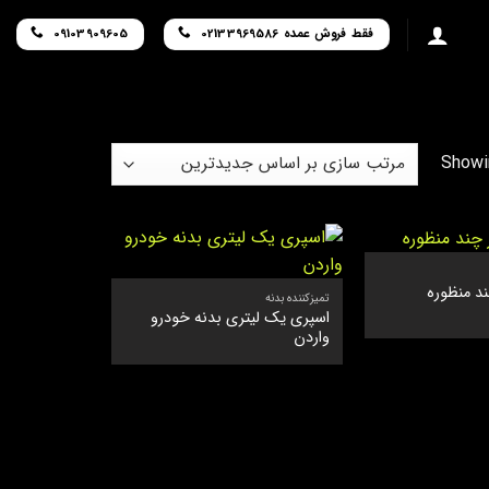
فقط فروش عمده 02133969586
09103909605
Sorted
Showin
by
latest
ند منظوره
تمیزکننده بدنه
اسپری یک لیتری بدنه خودرو
واردن