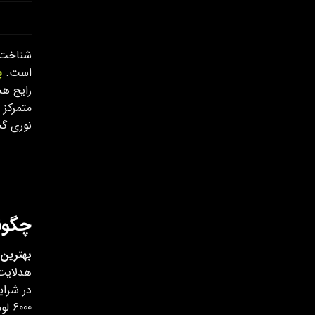
شناخت 
است.
پ
نوری گ
چگونه
بهترین 
000