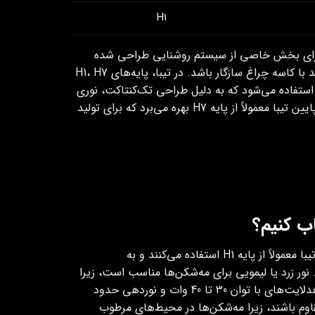
H1
 برای بخش خاصی از سیستم روشنایی طراحی شده
، لامپ را به سوکت برقی خودرو متصل می‌کند و باید با کاسه چراغ سازگار باشد. در تیبا، پایه‌های H1، H7
یج هستند و هر کدام کاربرد خاصی دارند. برای هدلایت نور بالا تیبا، پایه H1 استفاده می‌شود که به دلیل طراحی تک‌کنتاکت، نوری
متمرکز برای روشن کردن مسیرهای طولانی تولید می‌کند. هدلایت مناسب نور پایین تیبا معمولاً از پایه H7 بهره می‌برد که برای تولید
اب کنیم؟
هدلایت f55 و T55 است. مه‌ شکن‌های تیبا معمولاً از پایه H1 استفاده می‌کنند و به
 رنگ پایین (3000 تا 4500 کلوین) نیاز دارند. نور زرد یا لیمویی برای مه‌شکن‌ها مناسب است، زیرا
در شرایط مه‌آلود یا بارانی، نفوذ بهتری دارد و از انعکاس نور جلوگیری می‌کند.هدلایت‌های با توان 30 تا 40 وات و نوردهی حدود
 مقاوم باشند، زیرا مه‌شکن‌ها در محیط‌های مرطوب