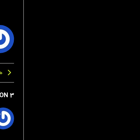
هدل
3 THOUGHTS ON “