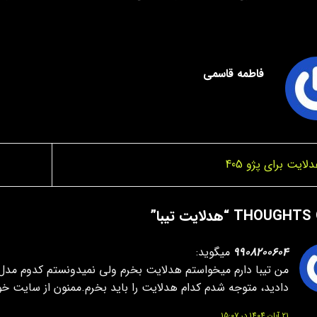
فاطمه قاسمی
ایت برای پژو 405
هدلایت تیبا
”
9908200604
میگوید:
من تیبا دارم میخواستم هدلایت بخرم ولی نمیدونستم کدوم مدل به
دادید، متوجه شدم کدام هدلایت را باید بخرم.ممنون از سایت خو
21 آبان 1404 در 15:07