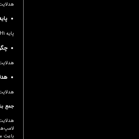
هدلایت v300 – M20 – v330 با نورده
پای
پایه H1 برای مه‌ شکن تیبا 1 و 2 مناسب است و نور زرد یا لیمویی (3000-4500 کلوین) برای شرایط مه‌آلود ایده‌آل است.
چگون
هدلایت مه‌ شکن تیبا با
هدلا
هدلایت 
جمع بن
هدلایت 
لامپ‌ها
باعث م