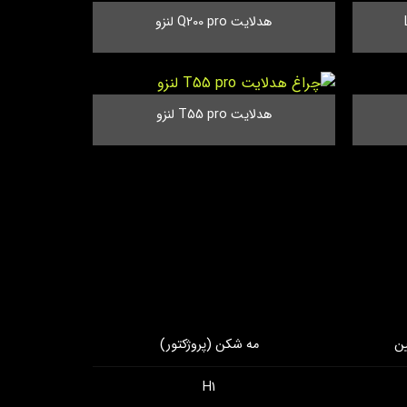
هدلایت Q200 pro لنزو
هدلایت T55 pro لنزو
ین
مه شکن (پروژکتور)
H1