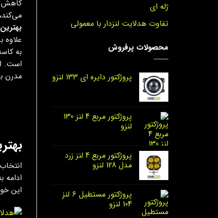
کاهش دا
ژله ای
می‌کند،
تفاوت هدلایت لنزدار با معمولی
بهترین 
علاوه ب
محصولات پرفروش
به کاسه
است. ای
مدرن با استفاده از چیپ‌های D
پروژکتور دایره‌ ای 133 لنزو
پروژکتور مربع 4 لنز 130
لنزو
بهتری
پروژکتور مربع 4 لنز زرد
مدل 128 لنزو
این خو
پروژکتور مستطیل 6 لنز
104 لنزو