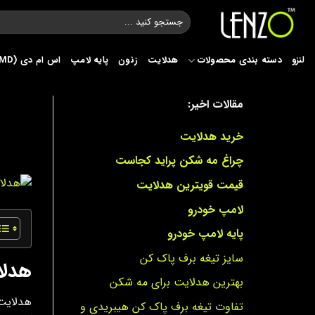
Ski
جستجو
t
برای:
conten
لنزو
دسته بندی محصولات
هدلایت
زنون
پایه لامپ
اس ام دی (SMD)
مقالات اخیر:
خرید هدلایت
چراغ مه شکن پراید کجاست
قیمت قویترین هدلایت
لامپ خودرو
پایه لامپ خودرو
سایز تیغه برف پاک کن
هدلا
بهترین هدلایت برای مه شکن
هدلایت‌
تفاوت تیغه برف پاک کن هیبریدی و