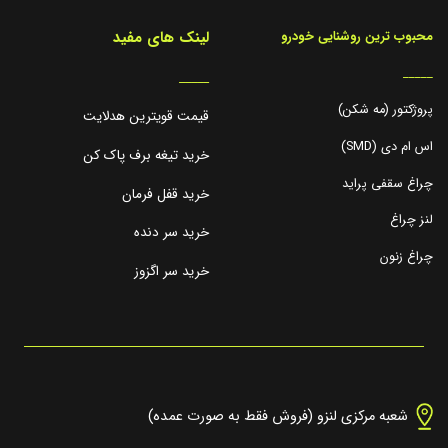
لینک های مفید
محبوب ترین روشنایی خودرو
_____
_____
پروژکتور (مه شکن)
قیمت قویترین هدلایت
اس ام دی (SMD)
خرید تیغه برف پاک کن
چراغ سقفی پراید
خرید قفل فرمان
لنز چراغ
خرید سر دنده
چراغ زنون
خرید سر اگزوز
شعبه مرکزی لنزو (فروش فقط به صورت عمده)