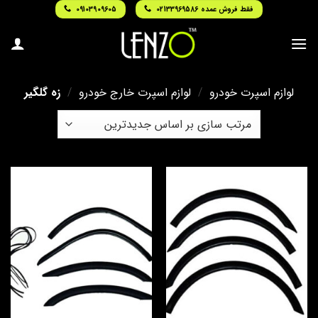
Ski
فقط فروش عمده 02133969586
09103909605
t
conten
لوازم اسپرت خودرو
/
لوازم اسپرت خارج خودرو
/
زه گلگیر