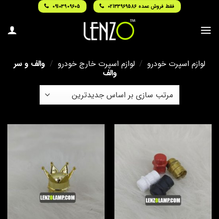
Ski
فقط فروش عمده 02133969586
09103909605
t
conten
لوازم اسپرت خودرو
/
لوازم اسپرت خارج خودرو
/
والف و سر
والف