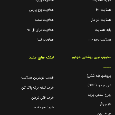
خرید هدلایت
هدلایت پراید
هدلایت H1
هدلایت پژو پارس
هدلایت لنز دار
هدلایت سمند
پایه هدلایت
هدلایت برای ال 90
هدلایت m10 pro
هدلایت تیبا
لینک های مفید
محبوب ترین روشنایی خودرو
_____
_____
پروژکتور (مه شکن)
قیمت قویترین هدلایت
اس ام دی (SMD)
خرید تیغه برف پاک کن
چراغ سقفی پراید
خرید قفل فرمان
لنز چراغ
خرید سر دنده
چراغ زنون