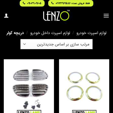
Ski
فقط فروش عمده 02133969586
09103909605
t
conten
لوازم اسپرت خودرو
/
لوازم اسپرت داخل خودرو
/
دریچه کولر