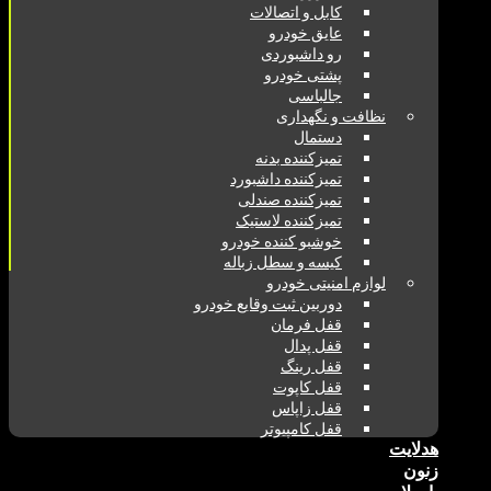
کابل و اتصالات
عایق خودرو
رو داشبوردی
پشتی خودرو
جالباسی
نظافت و نگهداری
دستمال
تمیزکننده بدنه
تمیزکننده داشبورد
تمیزکننده صندلی
تمیزکننده لاستیک
خوشبو کننده خودرو
کیسه و سطل زباله
لوازم امنیتی خودرو
دوربین ثبت وقایع خودرو
قفل فرمان
قفل پدال
قفل رینگ
قفل کاپوت
قفل زاپاس
قفل کامپیوتر
هدلایت
زنون