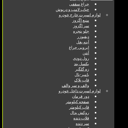
چراغ سقفی
حباب لامپ و درپوش
لوازم اسپرت خارج خودرو
منبع اگزوز
سر اگزوز
جلو پنجره
دیفیوزر
آینه بغل
ابرویی چراغ
آنتن
رول دودی
بکسل بند
زه گلگیر
بامپر-بال
قاب پلاک
والف و سر والف
لوازم اسپرت داخل خودرو
دور فرمان
صفحه کیلومتر
قاب کیلومتر
روکش پدال
فلاپ دنده
سر دنده