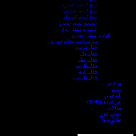
تمیزکننده داشبورد
تمیزکننده صندلی
تمیزکننده لاستیک
خوشبو کننده خودرو
کیسه و سطل زباله
لوازم امنیتی خودرو
دوربین ثبت وقایع خودرو
قفل فرمان
قفل پدال
قفل رینگ
قفل کاپوت
قفل زاپاس
قفل کامپیوتر
هدلایت
زنون
پایه لامپ
اس ام دی (SMD)
مقالات
درباره لنزو
تماس باما