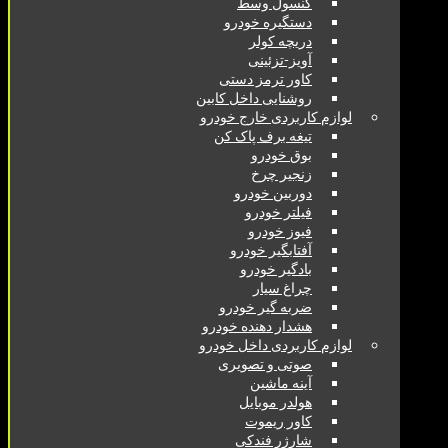
کنسول وسط
دستگیره خودرو
دریچه کولر
آویز-تزئینی
کاور ترمز دستی
روشنایی داخل کابین
لوازم کاربردی خارج خودرو
تیغه برف پاک کن
بوق خودرو
زنجیر چرخ
دوربین خودرو
فیلتر خودرو
فیوز خودرو
آفتابگیر خودرو
بادگیر خودرو
چراغ سیار
ضربه گیر خودرو
هشدار دهنده خودرو
لوازم کاربردی داخل خودرو
صوتی و تصویری
آینه ماشین
هولدر موبایل
کاور ریموت
شارژر فندکی