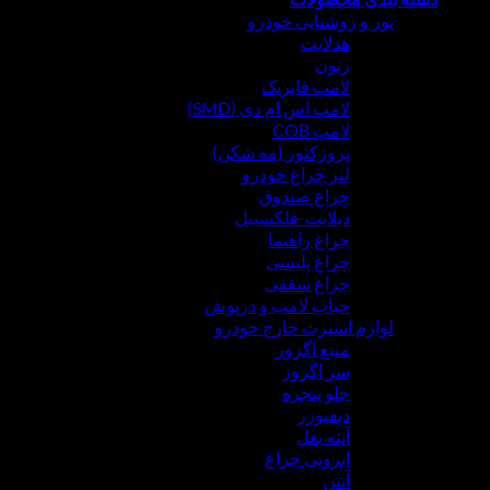
نور و روشنایی خودرو
هدلایت
زنون
لامپ فابریک
لامپ اس ام دی (SMD)
لامپ COB
پروژکتور (مه شکن)
لنز چراغ خودرو
چراغ صندوق
دیلایت-فلکسیبل
چراغ راهنما
چراغ پلیسی
چراغ سقفی
حباب لامپ و درپوش
لوازم اسپرت خارج خودرو
منبع اگزوز
سر اگزوز
جلو پنجره
دیفیوزر
آینه بغل
ابرویی چراغ
آنتن