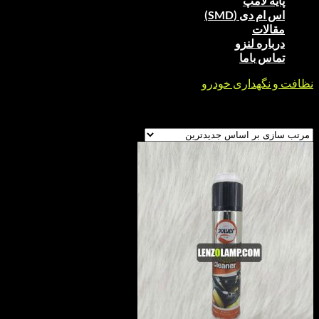
پایه لامپ
اس ام دی (SMD)
مقالات
درباره لنزو
تماس باما
نظافت و نگهداری خودرو
/
تمیزکننده صندلی
Showing all 4 results
Sorted by latest