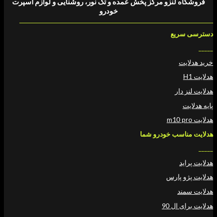
فروشگاه لنزو مرکز پخش عمده و تک نور، روشنایی و لوازم اسپرت
خودرو
دسترسی سریع
_____
خرید هدلایت
هدلایت H1
هدلایت لنز دار
پایه هدلایت
هدلایت m10 pro
هدلایت مناسب خودرو شما
_____
هدلایت پراید
هدلایت پژو پارس
هدلایت سمند
هدلایت برای ال 90