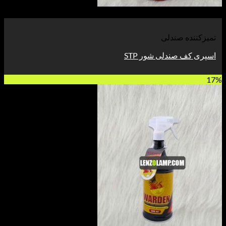
مشاهده
تمیزکننده صندلی
اسپری کف صندلی شور STP
17%