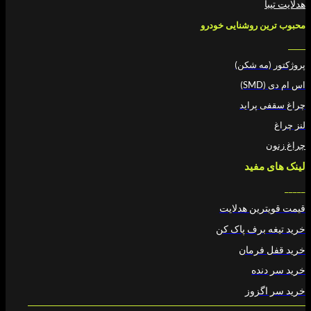
هدلایت تیبا
محبوب ترین روشنایی خودرو
_____
پروژکتور (مه شکن)
اس ام دی (SMD)
چراغ سقفی پراید
لنز چراغ
چراغ زنون
لینک های مفید
_____
قیمت قویترین هدلایت
خرید تیغه برف پاک کن
خرید قفل فرمان
خرید سر دنده
خرید سر اگزوز