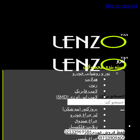
Skip to content
فقط فروش عمده 02133969586
09103909605
لنزو
دسته بندی محصولات
نور و روشنایی خودرو
هدلایت
زنون
لامپ فابریک
جستجو برای:
لامپ اس ام دی (SMD)
لامپ COB
پروژکتور (مه شکن)
لنز چراغ خودرو
چراغ صندوق
دیلایت-فلکسیبل
فقط فروش عمده 02133969586
چراغ راهنما
09103909605
چراغ پلیسی