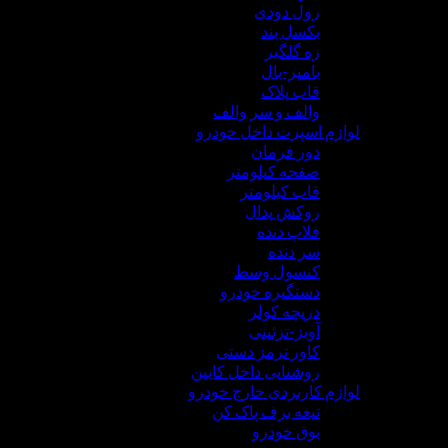
رول دودی
بکسل بند
زه گلگیر
بامپر-بال
قاب پلاک
والف و سر والف
لوازم اسپرت داخل خودرو
دور فرمان
صفحه کیلومتر
قاب کیلومتر
روکش پدال
فلاپ دنده
سر دنده
کنسول وسط
دستگیره خودرو
دریچه کولر
آویز-تزئینی
کاور ترمز دستی
روشنایی داخل کابین
لوازم کاربردی خارج خودرو
تیغه برف پاک کن
بوق خودرو