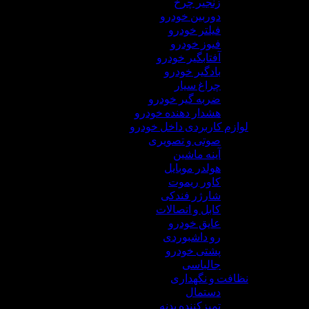
زنجیر چرخ
دوربین خودرو
فیلتر خودرو
فیوز خودرو
آفتابگیر خودرو
بادگیر خودرو
چراغ سیار
ضربه گیر خودرو
هشدار دهنده خودرو
لوازم کاربردی داخل خودرو
صوتی و تصویری
آینه ماشین
هولدر موبایل
کاور ریموت
شارژر فندکی
کابل و اتصالات
عایق خودرو
رو داشبوردی
پشتی خودرو
جالباسی
نظافت و نگهداری
دستمال
تمیزکننده بدنه