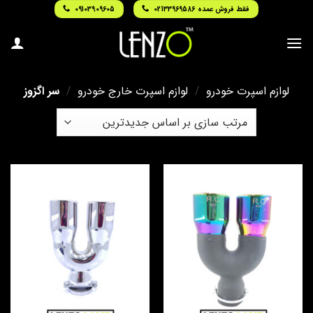
Ski
فقط فروش عمده 02133969586
09103909605
t
conten
لوازم اسپرت خودرو
/
لوازم اسپرت خارج خودرو
/
سر اگزوز