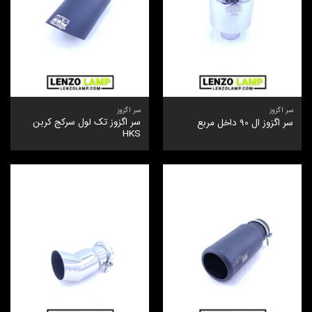
سر اگزوز
سر اگزوز
سر اگزوز تک لول سرکج کربن
سر اگزوز ال 90 داخل مربع
HKS