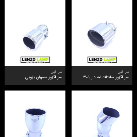
سر اگزوز
سر اگزوز
سر اگزوز سانتافه لبه دار 309
سر اگزوز سمهان پژویی