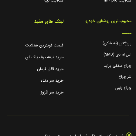
هدلایت m10 pro
هدلایت تیبا
لینک های مفید
محبوب ترین روشنایی خودرو
_____
_____
پروژکتور (مه شکن)
قیمت قویترین هدلایت
اس ام دی (SMD)
خرید تیغه برف پاک کن
چراغ سقفی پراید
خرید قفل فرمان
لنز چراغ
خرید سر دنده
چراغ زنون
خرید سر اگزوز