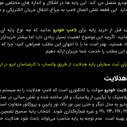
ودرو متصل می کند. این پایه ها در اشکال و اندازه های مختلفی م
دارد. این قطعه نقش اتصال لامپ به چراغ، انتقال جریان الکتریکی و 
د قبل از خرید پایه برای
لامپ خودرو
بدانید که چه نوع پایه ای
ایید. اگرچه این موضوع اهمیت بسیار زیادی دارد اما بیشتر خریداران ا
اد هستید، بهتر است ما را تا انتهای این مطلب همراهی کنید؛ چرا که 
 این مطلب را خدمت شما عزیزان ارائه دهیم.
رای ثبت سفارش پایه هدلایت از طریق واتساپ با کارشناسان لنزو در ارت
 هدلایت
لایت خودرو
سوکت یا کانکتوری است که لامپ هدلایت را به سیستم برق
ستیک یا ترکیبی از پلاستیک و فلز ساخته شده و نقش حیاتی در عملک
رو به مدل دیگر و حتی بین نور بالا، نور پایین و پروژکتور متفاوت اس
مانند H1، H4، H7، H11 و غیره شماره‌گذاری شوند. انتخاب پایه ص
بهینه است. عدم توجه به پایه مناسب می‌تواند باعث شود هدلایت خرید