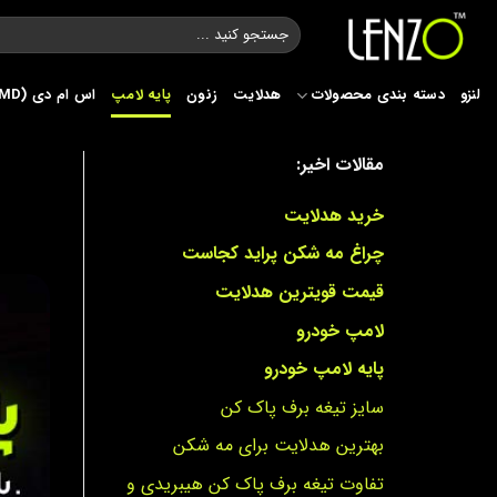
Ski
جستجو
t
برای:
conten
لنزو
دسته بندی محصولات
هدلایت
زنون
پایه لامپ
اس ام دی (SMD)
مقالات اخیر:
خرید هدلایت
چراغ مه شکن پراید کجاست
قیمت قویترین هدلایت
لامپ خودرو
پایه لامپ خودرو
سایز تیغه برف پاک کن
بهترین هدلایت برای مه شکن
تفاوت تیغه برف پاک کن هیبریدی و