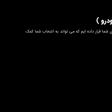
درو )
 شما قرار داده ایم که می تواند به انتخاب شما کمک
مه شکن (پروژکتور)
H1
H1
H1
H1
__
H3
H1