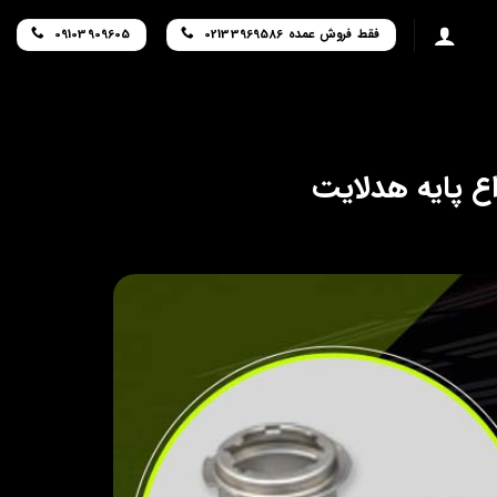
فقط فروش عمده 02133969586
09103909605
ع پایه هدلایت