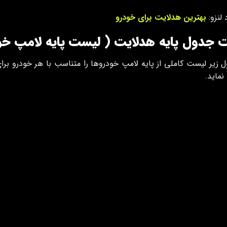
 لنزو:
بهترین هدلایت برای خودرو
 جدول پایه هدلایت ( لیست پایه لامپ خو
 زیر لیست کاملی از پایه لامپ خودروها را متناسب با هر خودرو برای
نماید.
ودرو
نور پایین
نور بالا
H7
H7
H4
H4
H1
H7
H7
H7
H7
H7
H4
H4
H1
H7