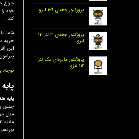
چراغ خ
پروژکتور جغدی 109 لنزو
خود را 
کند.
شما بای
پروژکتور جغدی 3 لنز 111
خرید نم
لنزو
این افر
پیرامون
پروژکتور دایره‌ای تک لنز
112 لنزو
توجه: ب
پایه
پایه هد
جنس پلا
مدل خود
نوردهی 