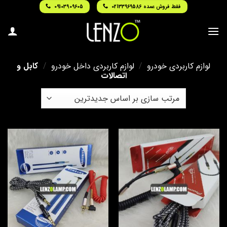
Ski
فقط فروش عمده 02133969586
09103909605
t
conten
لوازم کاربردی خودرو
/
لوازم کاربردی داخل خودرو
/
کابل و
اتصالات