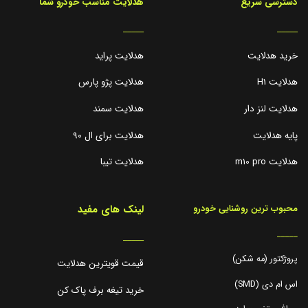
دسترسی سریع
هدلایت مناسب خودرو شما
_____
_____
خرید هدلایت
هدلایت پراید
هدلایت H1
هدلایت پژو پارس
هدلایت لنز دار
هدلایت سمند
پایه هدلایت
هدلایت برای ال 90
هدلایت m10 pro
هدلایت تیبا
لینک های مفید
محبوب ترین روشنایی خودرو
_____
_____
پروژکتور (مه شکن)
قیمت قویترین هدلایت
اس ام دی (SMD)
خرید تیغه برف پاک کن