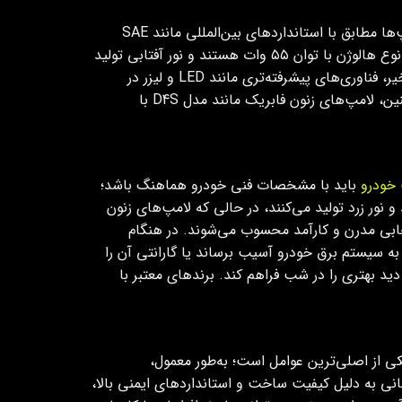
لامپ فابریک به لامپی اطلاق می‌شود که به‌صورت استاندارد و کارخانه‌ای توسط سازنده بر روی خودرو نصب می‌شود. این لامپ‌ها مطابق با استانداردهای بین‌المللی مانند SAE
J1383 طراحی شده‌اند تا ایمنی و عملکرد بهینه در شرایط مختلف رانندگی را تضمین کنند. به‌طور معمول، لامپ‌های فابریک از نوع هالوژن با توان ۵۵ وات هستند و نور آفتابی تولید
مدل‌های ۱۰۰ وات نیز ارائه می‌دهند که حدود ۳۰ درصد نوردهی بیشتری دارند. در سال‌های اخیر، فناوری‌های پیشرفته‌تری مانند LED و لیزر در
لامپ‌های فابریک به‌کار رفته‌اند که مصرف انرژی کمتر، طول عمر بالاتر (تا ۵۰٬۰۰۰ ساعت) و طراحی انعطاف‌پذیرتری دارند. همچنین، لامپ‌های زنون فابریک مانند مدل D4S با
خودرو
باید با مشخصات فنی خودرو هماهنگ باشد؛
لاً ارزان‌تر هستند و نور زرد تولید می‌کنند، در حالی که لامپ‌های زنون
ا مصرف انرژی کمتر و عمر طولانی‌تر، انتخابی مدرن و کارآمد محسوب می‌شوند. در هنگام
یید، زیرا ممکن است به سیستم برق خودرو آسیب برساند یا گارانتی آن را
) و زاویه تابش مناسب می‌تواند دید بهتری را در شب فراهم کند. برندهای معتبر با
کی از اصلی‌ترین عوامل است؛ به‌طور معمول،
ر جهانی به دلیل کیفیت ساخت و استانداردهای ایمنی بالا،