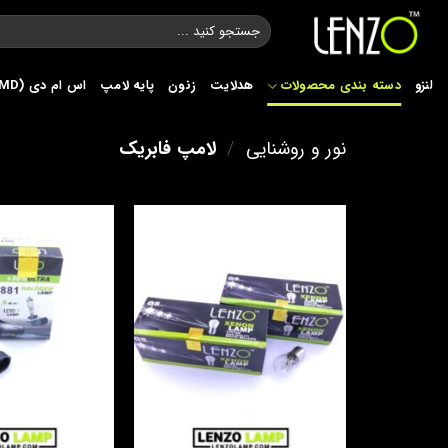
Ski
جستجو
t
برای:
conten
لنزو
دسته بندی محصولات
هدلایت
زنون
پایه لامپ
اس ام دی (SMD)
نور و روشنایی
/
لامپ فابریک