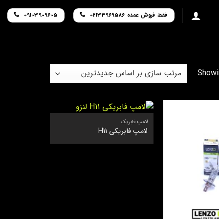
فقط فروش عمده 02133969586
09103909605
Sorted
Showin
by
latest
لامپ فابریک
لامپ فابریکی H11