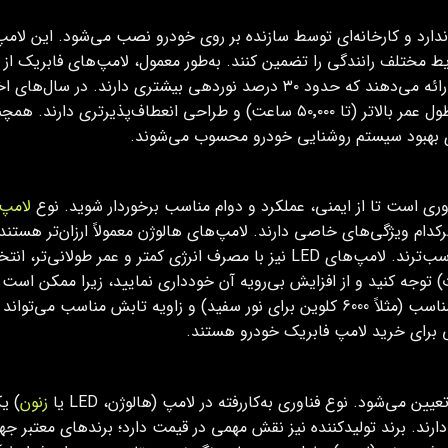
رای بهبود سیستم روشنایی خودرو محسوب می‌شوند.
ری است تا از ایمنی، عملکرد و دوام مناسب برخوردار شوید. نوع
لامپ 
نوان مثال، لامپ‌های هالوژن، زنون (HID) و LED هرکدام ویژگی‌های خاصی دارند. لامپ‌های هالوژن معمو
نور سفیدتر و قوی‌تری دارند و برای رانندگی در شب مناسب‌ترند. لامپ‌های LED نیز ب
به توان مصرفی لامپ (معمولاً بین 45 تا 55 وات) توجه کنید و از افزایش بی‌رویه آن خودداری نما
باطل کند. همچنین، انتخاب لامپ‌هایی با دمای رنگ مناسب (مثلاً 6000 کلوین برای نور سفید
بی برای خرید لامپ فابریک خودرو هستند.
ی‌شود. نوع فناوری به‌کاررفته در لامپ (هالوژن، LED یا
زنون
) ی
بالاتری دارند. برند تولیدکننده نیز نقش مهمی در قیمت دارد؛ برندهای معتب