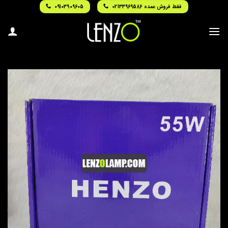
Ski
فقط فروش عمده 02133969586
09103909605
t
conten