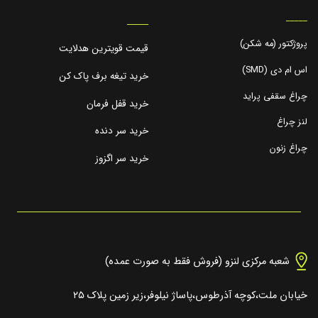
_____
_____
پروژکتور (مه شکن)
قیمت قویترین هدلایت
اس ام دی (SMD)
خرید تیغه برف پاک کن
چراغ سقفی پراید
خرید قفل فرمان
لنز چراغ
خرید سر دنده
چراغ زنون
خرید سر اگزوز
شعبه مرکزی لنزو (فروش فقط به صورت عمده)
خیابان ملت،کوچه آذرطوس،پاساژ نیلوفر،زیر زمین پلاک ۲۵