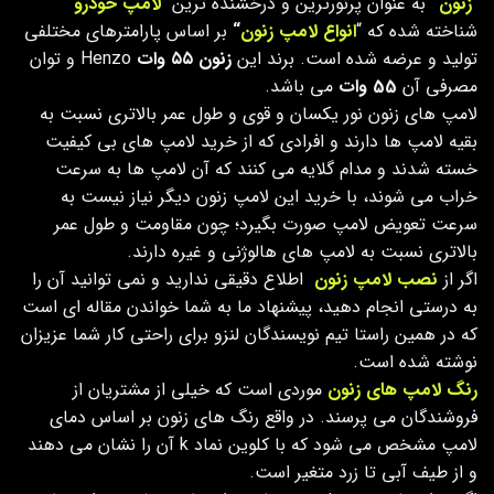
“
زنون
“
به عنوان پرنورترین و درخشنده ترین “
لامپ خودرو
“
شناخته شده که “
انواع لامپ زنون
“
بر اساس پارامترهای مختلفی
تولید و عرضه شده است. برند این
زنون ۵۵ وات
Henzo و توان
مصرفی آن
55 وات
می باشد.
لامپ های زنون نور یکسان و قوی و طول عمر بالاتری نسبت به
بقیه لامپ ها دارند و افرادی که از خرید لامپ های بی کیفیت
خسته شدند و مدام گلایه می کنند که آن لامپ ها به سرعت
خراب می شوند، با خرید این لامپ زنون دیگر نیاز نیست به
سرعت تعویض لامپ صورت بگیرد؛ چون مقاومت و طول عمر
بالاتری نسبت به لامپ های هالوژنی و غیره دارند.
اگر از
نصب لامپ زنون
اطلاع دقیقی ندارید و نمی توانید آن را
به درستی انجام دهید، پیشنهاد ما به شما خواندن مقاله ای است
که در همین راستا تیم نویسندگان لنزو برای راحتی کار شما عزیزان
نوشته شده است.
رنگ لامپ های زنون
موردی است که خیلی از مشتریان از
فروشندگان می پرسند. در واقع رنگ های زنون بر اساس دمای
لامپ مشخص می شود که با کلوین نماد k آن را نشان می دهند
و از طیف آبی تا زرد متغیر است.