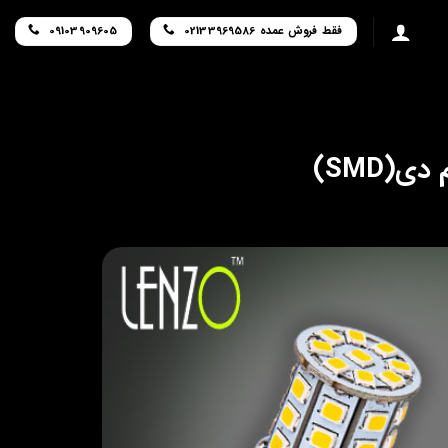
فقط فروش عمده 02133969586
09103909605
(SMD)