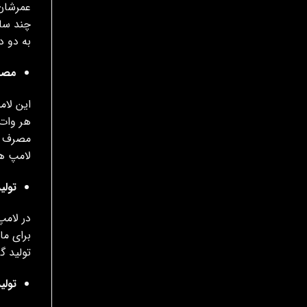
چند سال
به دو د
مصرف
لامپ ها
تولی
برای ما
تولید 
تولی