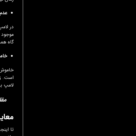
عدم
در لامپ
موجود د
گاه همچین مشکلی ب
خام
خاموش 
است. زی
لامپ به
مقا
معای
تا این