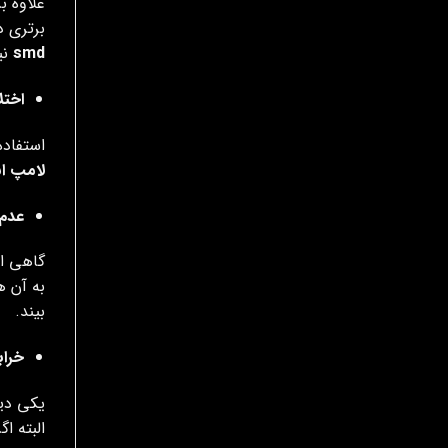
علاوه ب
برتری د
smd
نی
اختل
استفاده
لامپ ا
عدم
گاهی او
به آن ه
بیند.
خرا
یکی دیگ
البته ا