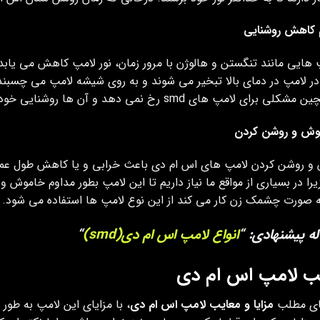
 کاهش روشنایی
 هایی مانند تنگستن و هالوژن با مرور زمان، نور لامپ کاهش می یابد
ر لامپ در دمای بالا تبخیر می شوند و به روی شیشه لامپ می چسبند د
رای لامپ های smd رخ نمی دهد و آن ها روشنایی خودشان را از دست نمی دهند.
وش و روشن کردن
و روشن کردن لامپ های اس ام دی باعث خرابی و یا کاهش طول عمر 
را در بسیاری از مواقع ما نیاز داریم تا این لامپ بطور مداوم خاموش 
 صورت چشمک زن کار می کند از این نوع لامپ ها استفاده می شود.
له پیشنهادی: “
انواع لامپ اس ام دی(smd)
“
ب لامپ اس ام دی
جای مطلب
مزایا و معایب لامپ اس ام دی
، با مزایای این لامپ به طور 