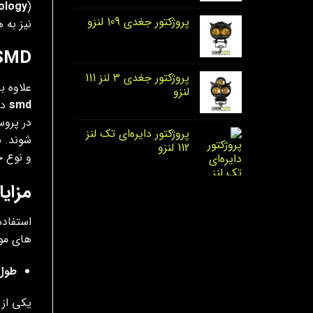
ology
پروژکتور جغدی 109 لنزو
نیز به 
SMD چیست
پروژکتور جغدی 3 لنز 111
علاوه بر
لنزو
smd
در
در پروس
پروژکتور دایره‌ای تک لنز
112 لنزو
و نوع خاصی از لامپ های 
مزای
استفاده
های مو
طول 
یکی از 