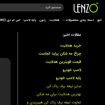
Ski
جستجو
t
برای:
conten
لنزو
دسته بندی محصولات
هدلایت
زنون
پایه لامپ
اس ام دی (SMD)
مقالات اخیر:
خرید هدلایت
چراغ مه شکن پراید کجاست
قیمت قویترین هدلایت
لامپ خودرو
پایه لامپ خودرو
سایز تیغه برف پاک کن
بهترین هدلایت برای مه شکن
تفاوت تیغه برف پاک کن هیبریدی و