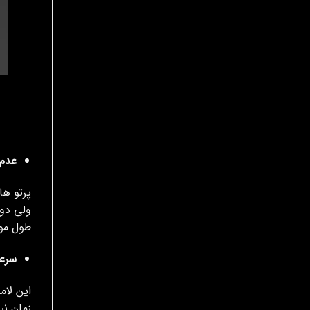
عدم 
پرتو ها
ولی دو
طول موج
سرع
این لام
زمان نی