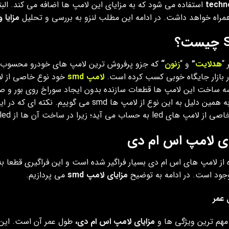
techn
) استفاده می شود که به مزایای این لامپ ها اضافه می کند. البته
همراه خواهد داشت. در ادامه این مطلب لنزو به بررسی و تحلیل
مزایا 
؟
 “
هدلایت
”
و “
زنون
“
که جزو پرفروش ترین لامپ های خودرو محسوب م
 بازار جایگاه خوبی کسب کرده است.
لامپ smd
ه ساخت این لامپ ها قطعات سازنده بدون ایجاد سوراخ روی بور و صرف
led به حساب می آید؛ زیرا در ساخت آن ها از led ها استفاده می کنند.
ای لامپ اس ام دی
 از لامپ های اس ام دی بسیار فراگیر شده است و این فراگیری قطعا ب
جود است. در ادامه به توضیح
مزایای لامپ smd
می پردازیم.
عمر
مهم ترین ویژگی ها و
مزایای لامپ اس ام دی،
طول عمر آن است. این 