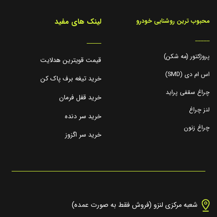
لینک های مفید
محبوب ترین روشنایی خودرو
_____
_____
پروژکتور (مه شکن)
قیمت قویترین هدلایت
اس ام دی (SMD)
خرید تیغه برف پاک کن
چراغ سقفی پراید
خرید قفل فرمان
لنز چراغ
خرید سر دنده
چراغ زنون
خرید سر اگزوز
شعبه مرکزی لنزو (فروش فقط به صورت عمده)