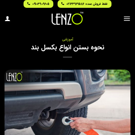
Ski
فقط فروش عمده 02133969586
09103909605
t
conten
آموزشی
نحوه بستن انواع بکسل بند