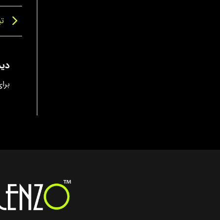
تی
دید
برا