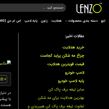
Ski
جستجو
t
برای:
conten
لنزو
دسته بندی محصولات
هدلایت
زنون
پایه لامپ
اس ام دی (SMD)
مقالات اخیر:
خرید هدلایت
چراغ مه شکن پراید کجاست
قیمت قویترین هدلایت
لامپ خودرو
پایه لامپ خودرو
سایز تیغه برف پاک کن
در دنیا
بهترین هدلایت برای مه شکن
با پیشر
هستند. 
تفاوت تیغه برف پاک کن هیبریدی و