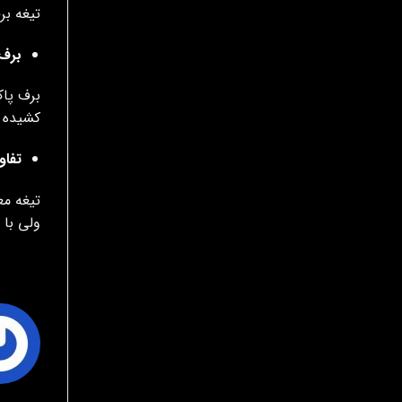
تیغه بر
برف
برف پاک
کشیده ش
تفاو
تیغه م
ولی با 