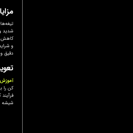
مزای
تیغه‌ها
کاهش لر
و شرایط
دقیق و 
تعوی
آموزش 
کن را ب
شیشه را