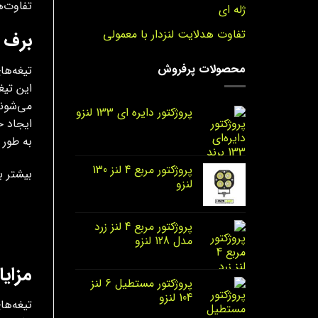
تفاوت‌ه
ژله ای
تفاوت هدلایت لنزدار با معمولی
برف 
محصولات پرفروش
تیغه‌ها
این تیغ
می‌شوند
پروژکتور دایره‌ ای 133 لنزو
ایجاد خ
به طور 
پروژکتور مربع 4 لنز 130
بیشتر ب
لنزو
پروژکتور مربع 4 لنز زرد
مدل 128 لنزو
مزایا
پروژکتور مستطیل 6 لنز
104 لنزو
تیغه‌ها