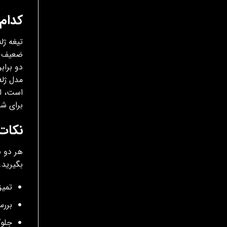
کدام
تیغه ژل
ضعیف عم
دو براب
مدل ژله
است، ام
برای ش
نکات 
بگیرید.
تمیز
بررس
جلوگ