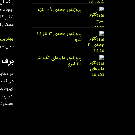
ایجاد خ
پروژکتور جغدی 109 لنزو
ممکن اس
پروژکتور جغدی 3 لنز 111
بهترین 
لنزو
مدل خود
پروژکتور دایره‌ای تک لنز
برف 
112 لنزو
در مقاب
می‌کنند
آیرودین
هیبریدی
عملکرد 