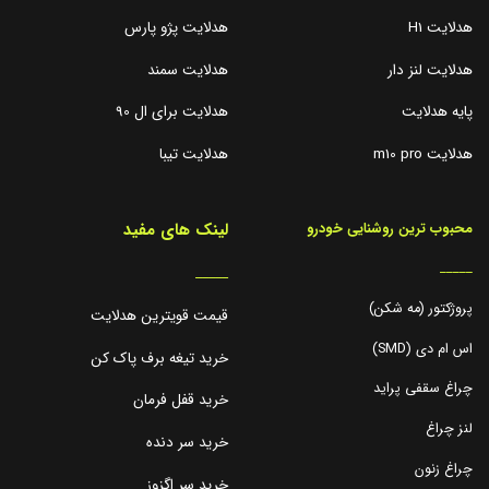
هدلایت H1
هدلایت پژو پارس
هدلایت لنز دار
هدلایت سمند
پایه هدلایت
هدلایت برای ال 90
هدلایت m10 pro
هدلایت تیبا
لینک های مفید
محبوب ترین روشنایی خودرو
_____
_____
پروژکتور (مه شکن)
قیمت قویترین هدلایت
اس ام دی (SMD)
خرید تیغه برف پاک کن
چراغ سقفی پراید
خرید قفل فرمان
لنز چراغ
خرید سر دنده
چراغ زنون
خرید سر اگزوز