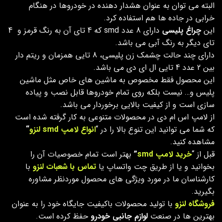
البته می توان به عنوان هشدار دهنده در خودروها در هنگام
خرابی در جاده ها هم استفاده کرد.
این
چراغ پلیسی
دارای 8 عدد smd که 4 تای آن به رنگ قرمز و 4
تای دیگر به رنگ آبی می باشد.
دارای چند حالت چشمک زن پلیسی، 8 تایی همزمان و ریتم دار
بین 2 عدد 4 تایی ال ای دی می باشد.
این محصول فقط مخصوص به ماشین های خاص مثل ماشین
پلیس و… نیست بلکه روی تمام خودروها قابل نصب و پیاده
سازی است و از کیفیت بالایی برخوردار می باشد.
از لامپ اس ام دی در محصولات متنوعی به کار گرفته شده است
که شما می توانید این تنوع بالا را در “
انواع لامپ smd لنزو
“
مشاهده کنید.
قبل از “
خرید لامپ smd
”
بهتر است تمام خصوصیات آن را
بخوانید و یا از طریق چت واتساپ یا
تماس با شعبات لنزو
با
کارشناسان ما در مورد ویژگی های محصول موردنظر مشاوره
بگیرید.
فروشگاه لنزو
با تولید محصولات باکیفیت جایگاه خود را به عنوان
بهترین ها در صنعت
لوازم جانبی خودرو
حفظ کرده است.