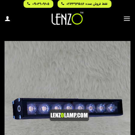
Ski
فقط فروش عمده 02133969586
09103909605
t
conten