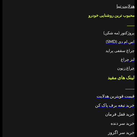
 روشنایی خودرو
ه شکن)
پراید
فید
ین هدلایت
برف پاک کن
رمان
ده
زوز