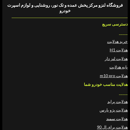
 لنزو مرکز پخش عمده و تک نور، روشنایی و لوازم اسپرت
خودرو
ریع
ت
دار
سب خودرو شما
د
 پارس
د
ال 90