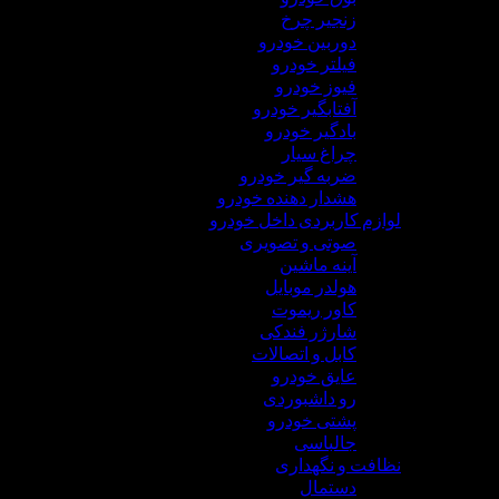
زنجیر چرخ
دوربین خودرو
فیلتر خودرو
فیوز خودرو
آفتابگیر خودرو
بادگیر خودرو
چراغ سیار
ضربه گیر خودرو
هشدار دهنده خودرو
لوازم کاربردی داخل خودرو
صوتی و تصویری
آینه ماشین
هولدر موبایل
کاور ریموت
شارژر فندکی
کابل و اتصالات
عایق خودرو
رو داشبوردی
پشتی خودرو
جالباسی
نظافت و نگهداری
دستمال