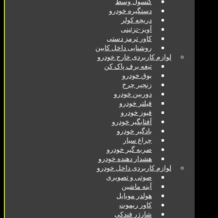
کنسول وسط
دستگیره خودرو
دریچه کولر
آویز-تزئینی
کاور ترمز دستی
روشنایی داخل کابین
لوازم کاربردی خارج خودرو
تیغه برف پاک کن
بوق خودرو
زنجیر چرخ
دوربین خودرو
فیلتر خودرو
فیوز خودرو
آفتابگیر خودرو
بادگیر خودرو
چراغ سیار
ضربه گیر خودرو
هشدار دهنده خودرو
لوازم کاربردی داخل خودرو
صوتی و تصویری
آینه ماشین
هولدر موبایل
کاور ریموت
شارژر فندکی