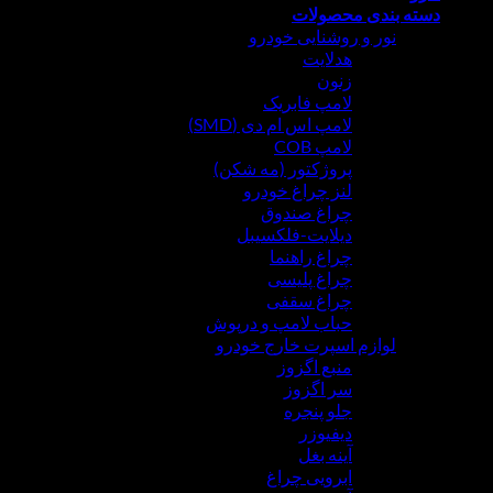
ه بندی محصولات
نور و روشنایی خودرو
هدلایت
زنون
لامپ فابریک
لامپ اس ام دی (SMD)
لامپ COB
پروژکتور (مه شکن)
لنز چراغ خودرو
چراغ صندوق
دیلایت-فلکسیبل
چراغ راهنما
چراغ پلیسی
چراغ سقفی
حباب لامپ و درپوش
لوازم اسپرت خارج خودرو
منبع اگزوز
سر اگزوز
جلو پنجره
دیفیوزر
آینه بغل
ابرویی چراغ