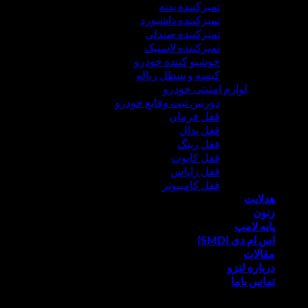
تمیزکننده بدنه
تمیزکننده داشبورد
تمیزکننده صندلی
تمیزکننده لاستیک
خوشبو کننده خودرو
کیسه و سطل زباله
لوازم امنیتی خودرو
دوربین ثبت وقایع خودرو
قفل فرمان
قفل پدال
قفل رینگ
قفل کاپوت
قفل زاپاس
قفل کامپیوتر
ایت
ن
 لامپ
 دی (SMD)
لات
ره لنزو
 باما