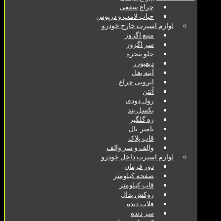
چراغ سقفی
حباب لامپ و درپوش
لوازم اسپرت خارج خودرو
منبع اگزوز
سر اگزوز
جلو پنجره
دیفیوزر
آینه بغل
ابرویی چراغ
آنتن
رول دودی
بکسل بند
زه گلگیر
بامپر-بال
قاب پلاک
والف و سر والف
لوازم اسپرت داخل خودرو
دور فرمان
صفحه کیلومتر
قاب کیلومتر
روکش پدال
فلاپ دنده
سر دنده