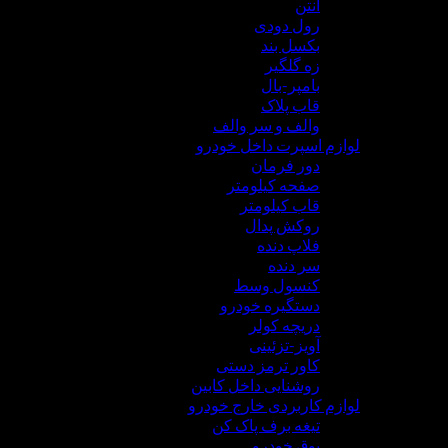
آنتن
رول دودی
بکسل بند
زه گلگیر
بامپر-بال
قاب پلاک
والف و سر والف
لوازم اسپرت داخل خودرو
دور فرمان
صفحه کیلومتر
قاب کیلومتر
روکش پدال
فلاپ دنده
سر دنده
کنسول وسط
دستگیره خودرو
دریچه کولر
آویز-تزئینی
کاور ترمز دستی
روشنایی داخل کابین
لوازم کاربردی خارج خودرو
تیغه برف پاک کن
بوق خودرو