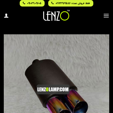
Ski
فقط فروش عمده 02133969586
09103909605
t
conten