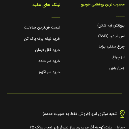
لینک های مفید
محبوب ترین روشنایی خودرو
_____
_____
پروژکتور (مه شکن)
قیمت قویترین هدلایت
اس ام دی (SMD)
خرید تیغه برف پاک کن
چراغ سقفی پراید
خرید قفل فرمان
لنز چراغ
خرید سر دنده
چراغ زنون
خرید سر اگزوز
شعبه مرکزی لنزو (فروش فقط به صورت عمده)
خیابان ملت،کوچه آذرطوس،پاساژ نیلوفر،زیر زمین پلاک ۲۵