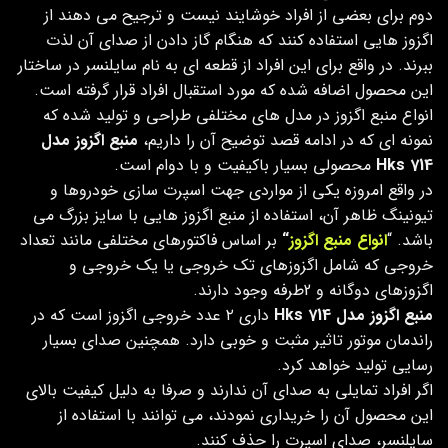
دوم برای بعضی از افراد خوشایند نیست و ترجیح می دهند از
اگزوز هایی استفاده کنند که هنگام گاز دادن از صدای آن لذت
ببرند. در واقع برای این افراد از قطعه ای به نام سایلنسر در ساختار
این محصول اضافه شده که مورد استقبال افراد قرار گرفته است.
انواع منبع اگزوز در مدل های مختلفی طراحی و تولید شده که
نمونه ای که در ادامه قصد توضیح آن را داریم،
منبع اگزوز مدل
Hks 714
محصولی بسیار باکیفیت و با دوام است.
در واقع امروزه یکی از مواردی جهت اسپرت سازی خودروها و
تیونینگ ظاهر آن، استفاده از منبع اگزوز هایی با سایز بزرگ می
باشد. “
انواع منبع اگزوز
“
بر اساس فاکتورهای مختلفی مانند تعداد
خروجی که شامل اگزوزهای تک خروجی یا یک خروجی و
اگزوزهای دوگانه و 2طرفه وجود دارند.
منبع اگزوز مدل Hks 714
داری ۲ عدد خروجی اگزوز است که در
راندمان موتور تاثیر مثبت و خوبی دارد. همچنین صدای بسیار
رسایی تولید خواهد کرد.
اگر افراد تمایلی به صدای آن ندارند و صرفا به دلیل کیفیت بالای
این محصول آن را خریداری نمودند، می توانند با استفاده از
سایلنسر، صدای اسپرت را حذف کنند.