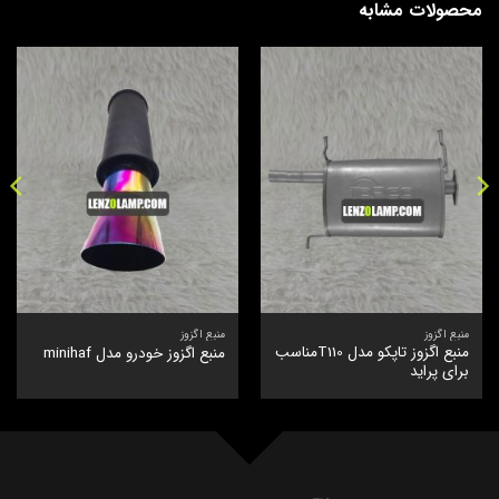
محصولات مشابه
منبع اگزوز
منبع اگزوز
منبع اگزوز تاپکو مدل T110مناسب
منبع اگزوز خودرو مدل minihaf
برای پراید