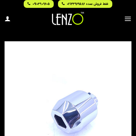
Ski
فقط فروش عمده 02133969586
09103909605
t
conten