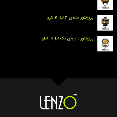
پروژکتور جغدی 3 لنز 111 لنزو
پروژکتور دایره‌ای تک لنز 112 لنزو