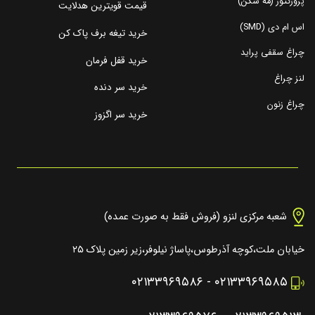
پروژکتور (مه شکن)
قیمت قویترین هدلایت
اس ام دی (SMD)
خرید تیغه برف پاک کن
چراغ سقفی پراید
خرید قفل فرمان
لنز چراغ
خرید سر دنده
چراغ زنون
خرید سر اگزوز
شعبه مرکزی لنزو (فروش فقط به صورت عمده)
خیابان ملت،کوچه آذرطوس،پاساژ نیلوفر،زیر زمین پلاک ۲۵
۰۲۱۳۳۹۶۹۵۸۶
-
۰۲۱۳۳۹۶۹۵۸۵