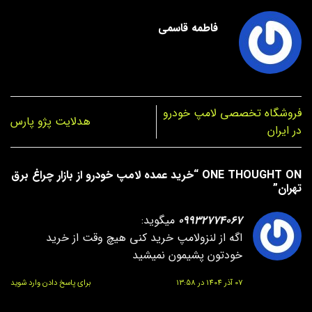
فاطمه قاسمی
فروشگاه تخصصی لامپ خودرو
هدلایت پژو پارس
در ایران
ONE THOUGHT ON “
خرید عمده لامپ خودرو از بازار چراغ برق
تهران
”
09932774067
میگوید:
اگه از لنزولامپ خرید کنی هیچ وقت از خرید
خودتون پشیمون نمیشید
07 آذر 1404 در 13:58
برای پاسخ دادن وارد شوید