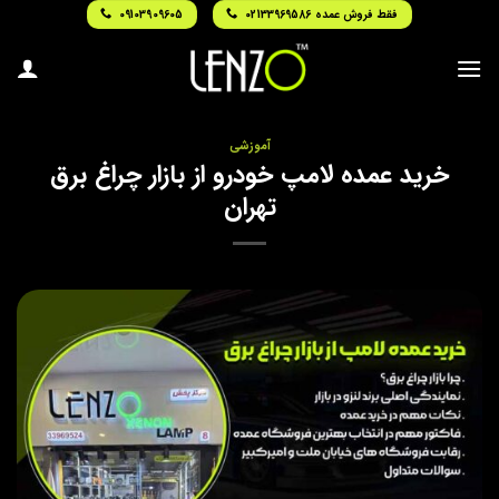
Ski
فقط فروش عمده 02133969586
09103909605
t
conten
آموزشی
خرید عمده لامپ خودرو از بازار چراغ برق
تهران