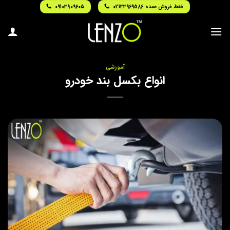
Ski
فقط فروش عمده 02133969586
09103909605
t
conten
آموزشی
انواع بکسل بند خودرو