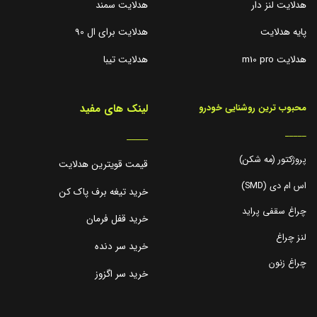
هدلایت لنز دار
هدلایت سمند
پایه هدلایت
هدلایت برای ال 90
هدلایت m10 pro
هدلایت تیبا
لینک های مفید
محبوب ترین روشنایی خودرو
_____
_____
پروژکتور (مه شکن)
قیمت قویترین هدلایت
اس ام دی (SMD)
خرید تیغه برف پاک کن
چراغ سقفی پراید
خرید قفل فرمان
لنز چراغ
خرید سر دنده
چراغ زنون
خرید سر اگزوز