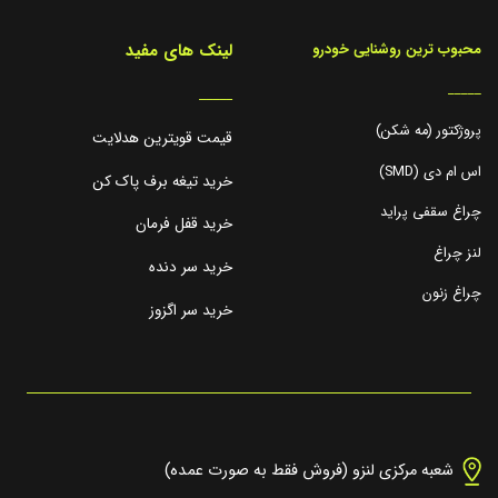
لینک های مفید
محبوب ترین روشنایی خودرو
_____
_____
پروژکتور (مه شکن)
قیمت قویترین هدلایت
اس ام دی (SMD)
خرید تیغه برف پاک کن
چراغ سقفی پراید
خرید قفل فرمان
لنز چراغ
خرید سر دنده
چراغ زنون
خرید سر اگزوز
شعبه مرکزی لنزو (فروش فقط به صورت عمده)