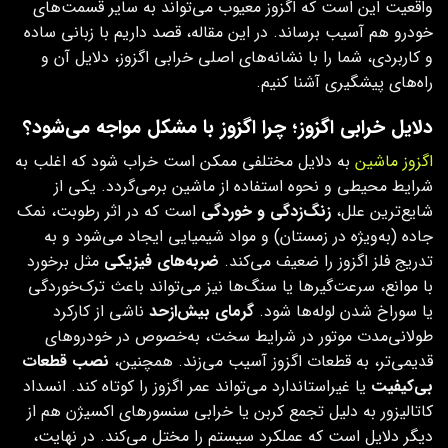
واقعیت این است که اگزوز معیوب می‌تواند به سایر قسمت‌های
خودرو هم آسیب برساند. در این مقاله، قصد داریم با زبانی ساده
و کاربردی، شما را با نشانه‌های اصلی خرابی اگزوز، دلایل آن و
راه‌های پیشگیری آشنا کنیم.
دلایل خرابی اگزوز؛ چرا اگزوز با مشکل مواجه می‌شود؟
اگزوز ماشین
به دلایل مختلفی ممکن است خراب شود که اغلب به
شرایط محیطی و نحوه استفاده از ماشین برمی‌گردد. یکی از
شایع‌ترین علل،
زنگ‌زدگی و خوردگی
است که در اثر رطوبت، نمک
جاده (به‌ویژه در زمستان) و مواد شیمیایی ایجاد می‌شود و به‌
تدریج فلز اگزوز را ضعیف می‌کند.
ضربه‌های فیزیکی
مثل برخورد
با موانع، سرعت‌گیرها یا سنگ‌ها نیز می‌تواند باعث ترک‌خوردگی
یا سوراخ شدن لوله‌ها شود.
گرمای بیش‌ازحد
ناشی از کارکرد
طولانی‌مدت موتور در شرایط سخت، به‌خصوص در خودروهای
قدیمی‌تر، به قطعات اگزوز آسیب می‌زند. همچنین،
نصب قطعات
بی‌کیفیت
یا غیراستاندارد می‌تواند عمر اگزوز را کوتاه کند. انسداد
کاتالیزور به دلیل تجمع کربن یا خرابی سنسورهای اکسیژن هم از
دیگر دلایل است که عملکرد سیستم را مختل می‌کند. در نهایت،