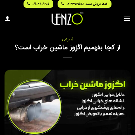
Ski
فقط فروش عمده 02133969586
09103909605
t
conten
آموزشی
از کجا بفهمیم اگزوز ماشین خراب است؟