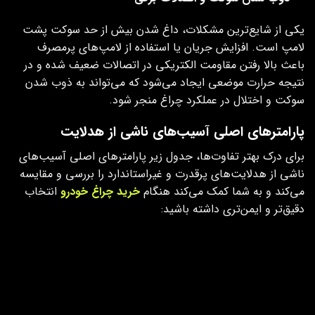
یکی از شایع‌ترین مشکلات، داغ شدن بیش از حد سوکت پشت
لامپ است. افزایش جریان یا استفاده از لامپ‌های پرمصرف
باعث بالا رفتن مقاومت الکتریکی در اتصالات ضعیف شده و در
نتیجه حرارت موضعی ایجاد می‌شود که می‌تواند به ذوب شدن
سوکت و اختلال در عملکرد چراغ منجر شود.
پارامترهای اصلی آسیب‌های ناشی از هدلایت‌
برای درک بهتر تفاوت‌ها، جدول زیر پارامترهای اصلی آسیب‌های
ناشی از هدلایت‌های پرقدرت و غیراستاندارد را بررسی و مقایسه
می‌کند و به شما کمک می‌کند هنگام
خرید چراغ خودرو
انتخاب
دقیق‌تر و ایمن‌تری داشته باشید:
شاخص /
تأثیر
علت فنی و پیامد
عامل
هدلایت
آسیب
غیراستاندارد
دمای بدنه
حرارت
هدلایت‌های پرقدرت گرما را از جلو به
هدلایت
بسیار بالا در
پشت لامپ منتقل می‌کنند؛ اگر فن یا
پشت لامپ
هیت‌سینک ضعیف باشد، این حرارت