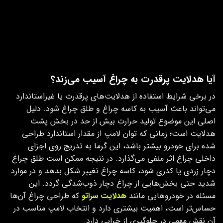
موضعی
باعث تمرکز گرما در نقاط غیرمجاز کاسه و
آسیب به پوشش کروم (جیوه) می‌شود.
طول عمر
کاهش
فرسودگی زودرس رفلکتور (سیاه شدن و
کاسه چراغ
شدید عمر
ریختن جیوه داخلی) و مات شدن طلق
مفید قطعات
بیرونی که در نهایت مالک را مجبور به
چراغ
تعویض کامل مجموعه کاسه چراغ می‌کند.
آیا هدلایت پرقدرت به چراغ آسیب می‌زند؟
در برخی شرایط استفاده از هدلایت‌های پرقدرت یا غیراستاندارد
می‌تواند باعث آسیب به کاسه چراغ و طلق چراغ شود. دلیل
اصلی این موضوع تولید حرارت بیش از حد در بخش پشت
هدلایت است؛ زمانی که توان لامپ از مقدار استاندارد طراحی‌
شده برای خودرو بیشتر باشد، این گرما به‌ تدریج روی اجزای
داخلی چراغ اثر منفی می‌گذارد. در نتیجه ممکن است طلق چراغ
دچار زردی یا کدری شود، کاسه چراغ تغییر شکل بدهد و در موارد
شدید حتی بخش‌هایی از چراغ دچار ذوب‌شدگی گردد. این
مسئله در خودروهایی مانند
هدلایت سراتو
که طراحی چراغ آن‌ها
حساس‌تر است، اهمیت بیشتری دارد و انتخاب لامپ مناسب در
آن نقش مهمی در جلوگیری از خرابی دارد.