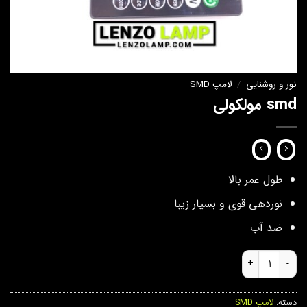
نور و روشنایی
/
لامپ SMD
smd مولکولی
طول عمر بالا
نوردهی قوی و بسیار زیبا
ضد آب
smd مولکولی عدد
دسته:
لامپ SMD