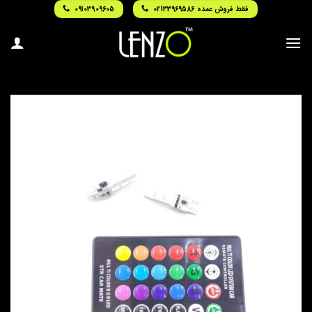
Ski
فقط فروش عمده 02133969586
09103909605
t
conten