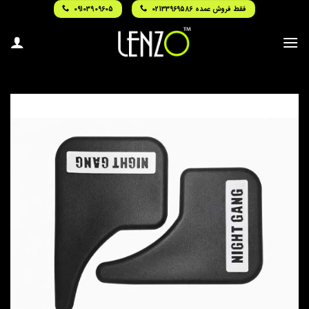
Ski
فقط فروش عمده 02133969586
09103909605
t
conten