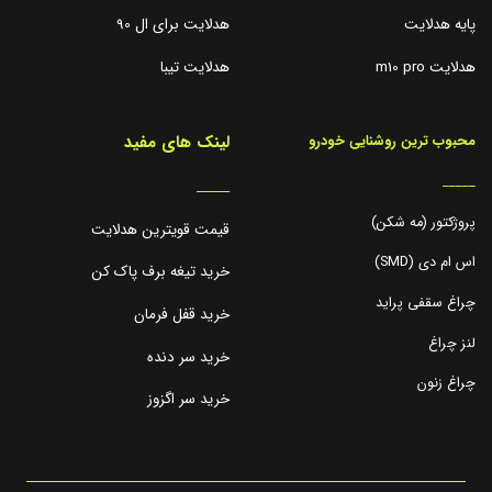
پایه هدلایت
هدلایت برای ال 90
هدلایت m10 pro
هدلایت تیبا
لینک های مفید
محبوب ترین روشنایی خودرو
_____
_____
پروژکتور (مه شکن)
قیمت قویترین هدلایت
اس ام دی (SMD)
خرید تیغه برف پاک کن
چراغ سقفی پراید
خرید قفل فرمان
لنز چراغ
خرید سر دنده
چراغ زنون
خرید سر اگزوز