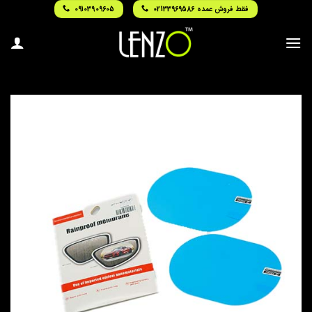
Ski
فقط فروش عمده 02133969586
09103909605
t
conten