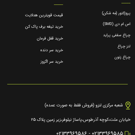
_____
_____
پروژکتور (مه شکن)
قیمت قویترین هدلایت
اس ام دی (SMD)
خرید تیغه برف پاک کن
چراغ سقفی پراید
خرید قفل فرمان
لنز چراغ
خرید سر دنده
چراغ زنون
خرید سر اگزوز
شعبه مرکزی لنزو (فروش فقط به صورت عمده)
خیابان ملت،کوچه آذرطوس،پاساژ نیلوفر،زیر زمین پلاک ۲۵
۰۲۱۳۳۹۶۹۵۸۶
-
۰۲۱۳۳۹۶۹۵۸۵