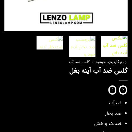
لوازم کاربردی خودرو
/
گلس ضد آب
گلس ضد آب آینه بغل
ضدآب
ضد بخار
ضدلک و خش