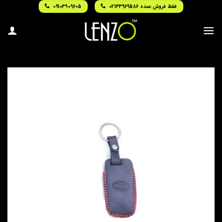
Ski
فقط فروش عمده 02133969586
09103909605
t
conten