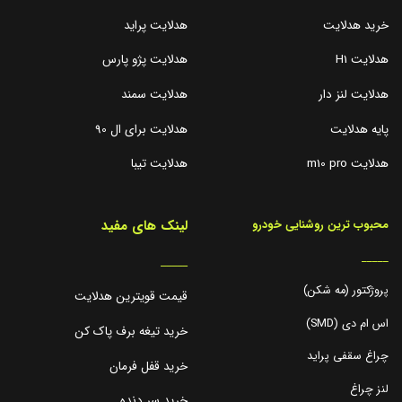
خرید هدلایت
هدلایت پراید
هدلایت H1
هدلایت پژو پارس
هدلایت لنز دار
هدلایت سمند
پایه هدلایت
هدلایت برای ال 90
هدلایت m10 pro
هدلایت تیبا
لینک های مفید
محبوب ترین روشنایی خودرو
_____
_____
پروژکتور (مه شکن)
قیمت قویترین هدلایت
اس ام دی (SMD)
خرید تیغه برف پاک کن
چراغ سقفی پراید
خرید قفل فرمان
لنز چراغ
خرید سر دنده