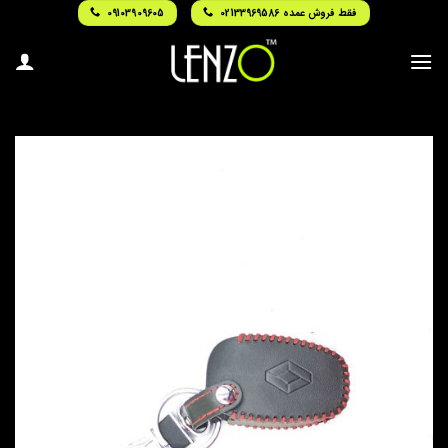
Ski
فقط فروش عمده 02133969586
09103909605
t
conten