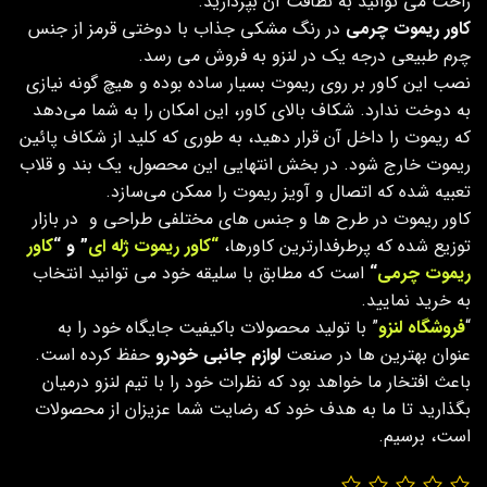
راحت می توانید به نظافت آن بپردازید.
کاور ریموت چرمی
در رنگ مشکی جذاب با دوختی قرمز از جنس
چرم طبیعی درجه یک در لنزو به فروش می رسد.
نصب این کاور بر روی ریموت بسیار ساده بوده و هیچ گونه نیازی
به دوخت ندارد. شکاف بالای کاور، این امکان را به شما می‌دهد
که ریموت را داخل آن قرار دهید، به طوری که کلید از شکاف پائین
ریموت خارج شود. در بخش انتهایی این محصول، یک بند و قلاب
تعبیه شده که اتصال و آویز ریموت را ممکن می‌سازد.
کاور ریموت در طرح ها و جنس های مختلفی طراحی و در بازار
توزیع شده که پرطرفدارترین کاورها،
“کاور ریموت ژله ای
” و “
کاور
ریموت چرمی
“
است که مطابق با سلیقه خود می توانید انتخاب
به خرید نمایید.
“
فروشگاه لنزو
” با تولید محصولات باکیفیت جایگاه خود را به
عنوان بهترین ها در صنعت
لوازم جانبی خودرو
حفظ کرده است.
باعث افتخار ما خواهد بود که نظرات خود را با تیم لنزو درمیان
بگذارید تا ما به هدف خود که رضایت شما عزیزان از محصولات
است، برسیم.