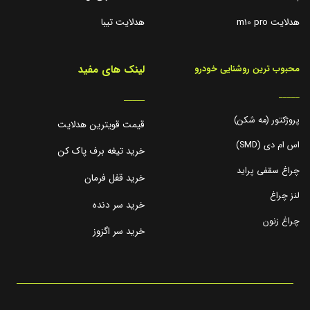
هدلایت m10 pro
هدلایت تیبا
لینک های مفید
محبوب ترین روشنایی خودرو
_____
_____
پروژکتور (مه شکن)
قیمت قویترین هدلایت
اس ام دی (SMD)
خرید تیغه برف پاک کن
چراغ سقفی پراید
خرید قفل فرمان
لنز چراغ
خرید سر دنده
چراغ زنون
خرید سر اگزوز