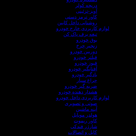
دریچه کولر
آویز-تزئینی
کاور ترمز دستی
روشنایی داخل کابین
لوازم کاربردی خارج خودرو
تیغه برف پاک کن
بوق خودرو
زنجیر چرخ
دوربین خودرو
فیلتر خودرو
فیوز خودرو
آفتابگیر خودرو
بادگیر خودرو
چراغ سیار
ضربه گیر خودرو
هشدار دهنده خودرو
لوازم کاربردی داخل خودرو
صوتی و تصویری
آینه ماشین
هولدر موبایل
کاور ریموت
شارژر فندکی
کابل و اتصالات