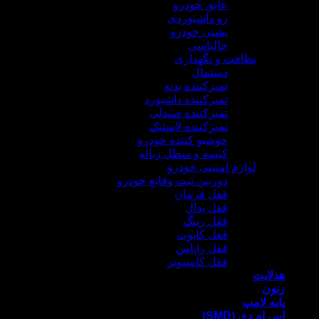
عایق خودرو
رو داشبوردی
پشتی خودرو
جالباسی
نظافت و نگهداری
دستمال
تمیزکننده بدنه
تمیزکننده داشبورد
تمیزکننده صندلی
تمیزکننده لاستیک
خوشبو کننده خودرو
کیسه و سطل زباله
لوازم امنیتی خودرو
دوربین ثبت وقایع خودرو
قفل فرمان
قفل پدال
قفل رینگ
قفل کاپوت
قفل زاپاس
قفل کامپیوتر
هدلایت
زنون
پایه لامپ
اس ام دی (SMD)