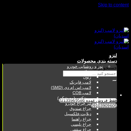
Skip to content
فقط فروش عمده 02133969586
09103909605
لنزو
دسته بندی محصولات
نور و روشنایی خودرو
جستجو برای:
هدلایت
زنون
لامپ فابریک
لامپ اس ام دی (SMD)
لامپ COB
پروژکتور (مه شکن)
فقط فروش عمده 02133969586
لنز چراغ خودرو
09103909605
چراغ صندوق
دیلایت-فلکسیبل
چراغ راهنما
چراغ پلیسی
چراغ سقفی