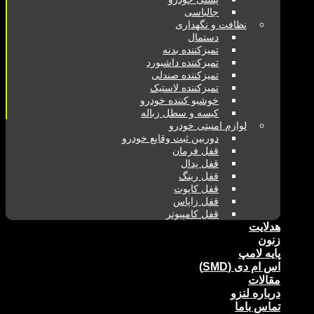
جالباسی
نظافت و نگهداری
دستمال
تمیزکننده بدنه
تمیزکننده داشبورد
تمیزکننده صندلی
تمیزکننده لاستیک
خوشبو کننده خودرو
کیسه و سطل زباله
لوازم امنیتی خودرو
دوربین ثبت وقایع خودرو
قفل فرمان
قفل پدال
قفل رینگ
قفل کاپوت
قفل زاپاس
قفل کامپیوتر
هدلایت
زنون
پایه لامپ
اس ام دی (SMD)
مقالات
درباره لنزو
تماس باما