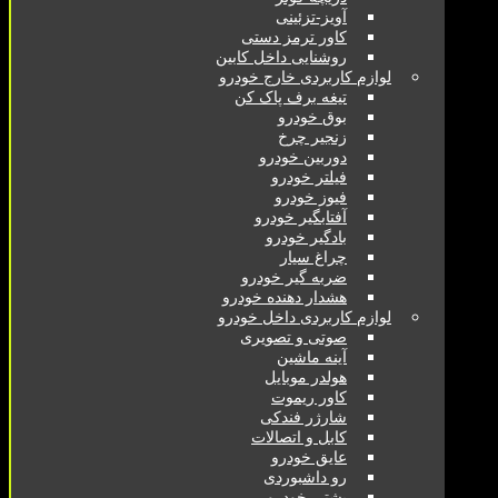
آویز-تزئینی
کاور ترمز دستی
روشنایی داخل کابین
لوازم کاربردی خارج خودرو
تیغه برف پاک کن
بوق خودرو
زنجیر چرخ
دوربین خودرو
فیلتر خودرو
فیوز خودرو
آفتابگیر خودرو
بادگیر خودرو
چراغ سیار
ضربه گیر خودرو
هشدار دهنده خودرو
لوازم کاربردی داخل خودرو
صوتی و تصویری
آینه ماشین
هولدر موبایل
کاور ریموت
شارژر فندکی
کابل و اتصالات
عایق خودرو
رو داشبوردی
پشتی خودرو