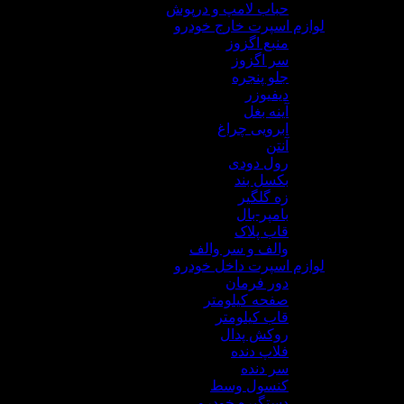
حباب لامپ و درپوش
لوازم اسپرت خارج خودرو
منبع اگزوز
سر اگزوز
جلو پنجره
دیفیوزر
آینه بغل
ابرویی چراغ
آنتن
رول دودی
بکسل بند
زه گلگیر
بامپر-بال
قاب پلاک
والف و سر والف
لوازم اسپرت داخل خودرو
دور فرمان
صفحه کیلومتر
قاب کیلومتر
روکش پدال
فلاپ دنده
سر دنده
کنسول وسط
دستگیره خودرو