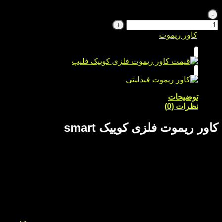
کاور ریموت فلزی کوییک smart عدد
دسته:
کاور ریموت
توضیحات
نظرات (0)
کاور ریموت فلزی کوییک smart
چه چیزی می‌تواند از ریموت خودرو شما به بهترین شکل محافظت
کند؟ کاور ریموت فلزی کوییک اسمارت دقیقاً همان محافظی است
که برای حفاظت از ریموت خود به آن نیاز دارید. این کاور با طراحی
خاص و ساختار چند لایه، محافظتی بی‌نظیر را برای ریموت فراهم
می‌کند و آن را در برابر ضربه، خط و خش و عوامل محیطی ایمن
نگه می‌دارد.
کاور ریموت کوییک اسمارت با بهره‌گیری از دو لایه محافظتی، ایمنی
و دوام ریموت شما را تضمین می‌کند. لایه داخلی این کاور از جنس