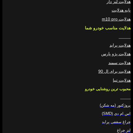
هدلایت لنز دار
پایه هدلایت
هدلایت m10 pro
هدلایت مناسب خودرو شما
_____
هدلایت پراید
هدلایت پژو پارس
هدلایت سمند
هدلایت برای ال 90
هدلایت تیبا
محبوب ترین روشنایی خودرو
_____
پروژکتور (مه شکن)
اس ام دی (SMD)
چراغ سقفی پراید
لنز چراغ