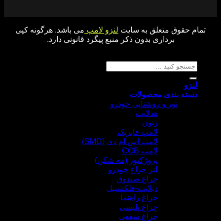
تمام حقوق متعلق به سایت
لنزو لامپ
می باشد. هرگونه کپی
برداری بدون ذکر منبع پیگرد قانونی دارد.
جستجو برای:
لنزو
دسته بندی محصولات
نور و روشنایی خودرو
هدلایت
زنون
لامپ فابریک
لامپ اس ام دی (SMD)
لامپ COB
پروژکتور (مه شکن)
لنز چراغ خودرو
چراغ صندوق
دیلایت-فلکسیبل
چراغ راهنما
چراغ پلیسی
چراغ سقفی