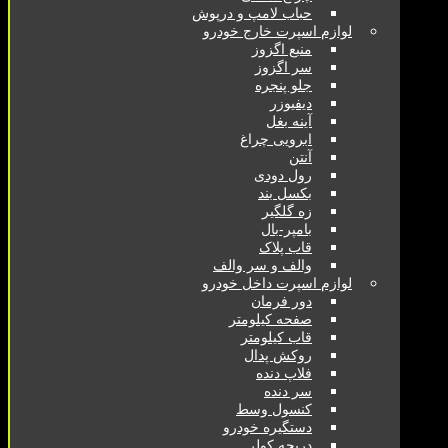
حباب لامپ و درپوش
لوازم اسپرت خارج خودرو
منبع اگزوز
سر اگزوز
جلو پنجره
دیفیوزر
آینه بغل
ابرویی چراغ
آنتن
رول دودی
بکسل بند
زه گلگیر
بامپر-بال
قاب پلاک
والف و سر والف
لوازم اسپرت داخل خودرو
دور فرمان
صفحه کیلومتر
قاب کیلومتر
روکش پدال
فلاپ دنده
سر دنده
کنسول وسط
دستگیره خودرو
دریچه کولر