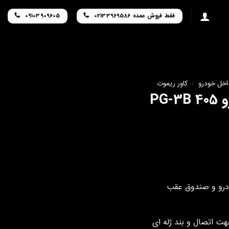
فقط فروش عمده 02133969586
09103909605
داخل خودرو
/
کاور ریموت
PG
هت اتصال و بند ژله ای