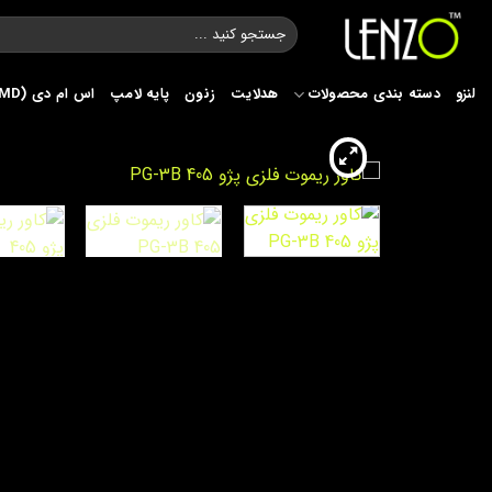
Ski
جستجو
t
برای:
conten
لنزو
دسته بندی محصولات
هدلایت
زنون
پایه لامپ
اس ام دی (SMD)