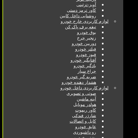
آویز-تزئینی
کاور ترمز دستی
روشنایی داخل کابین
لوازم کاربردی خارج خودرو
تیغه برف پاک کن
بوق خودرو
زنجیر چرخ
دوربین خودرو
فیلتر خودرو
فیوز خودرو
آفتابگیر خودرو
بادگیر خودرو
چراغ سیار
ضربه گیر خودرو
هشدار دهنده خودرو
لوازم کاربردی داخل خودرو
صوتی و تصویری
آینه ماشین
هولدر موبایل
کاور ریموت
شارژر فندکی
کابل و اتصالات
عایق خودرو
رو داشبوردی
پشتی خودرو