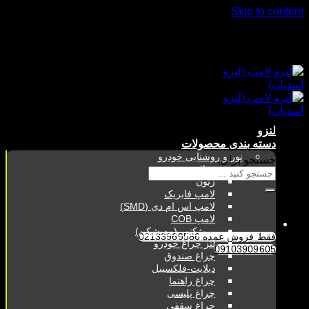
Skip to content
فقط فروش عمده 02133969586
09103909605
لنزو
دسته بندی محصولات
نور و روشنایی خودرو
جستجو برای:
هدلایت
زنون
لامپ فابریک
لامپ اس ام دی (SMD)
لامپ COB
پروژکتور (مه شکن)
فقط فروش عمده 02133969586
لنز چراغ خودرو
09103909605
چراغ صندوق
دیلایت-فلکسیبل
چراغ راهنما
چراغ پلیسی
چراغ سقفی