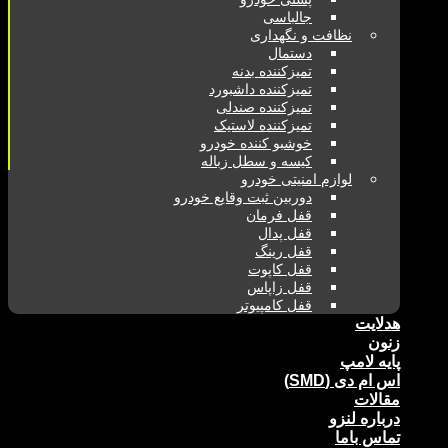
جالباسی
نظافت و نگهداری
دستمال
تمیزکننده بدنه
تمیزکننده داشبورد
تمیزکننده صندلی
تمیزکننده لاستیک
خوشبو کننده خودرو
کیسه و سطل زباله
لوازم امنیتی خودرو
دوربین ثبت وقایع خودرو
قفل فرمان
قفل پدال
قفل رینگ
قفل کاپوت
قفل زاپاس
قفل کامپیوتر
هدلایت
زنون
پایه لامپ
اس ام دی (SMD)
مقالات
درباره لنزو
تماس باما