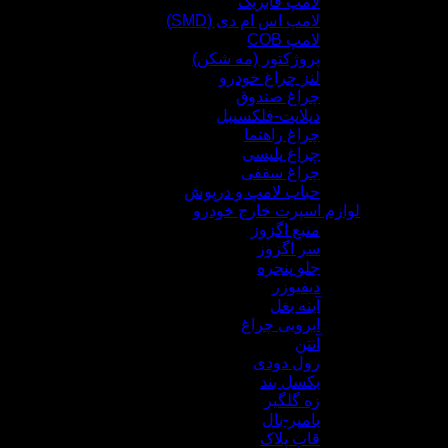
لامپ فابریک
لامپ اس ام دی (SMD)
لامپ COB
پروژکتور (مه شکن)
لنز چراغ خودرو
چراغ صندوق
دیلایت-فلکسیبل
چراغ راهنما
چراغ پلیسی
چراغ سقفی
حباب لامپ و درپوش
لوازم اسپرت خارج خودرو
منبع اگزوز
سر اگزوز
جلو پنجره
دیفیوزر
آینه بغل
ابرویی چراغ
آنتن
رول دودی
بکسل بند
زه گلگیر
بامپر-بال
قاب پلاک