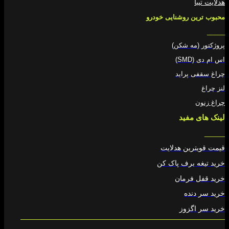
هدلایت تیبا
محبوب ترین روشنایی خودرو
_____
پروژکتور (مه شکن)
اس ام دی (SMD)
چراغ سقفی پراید
لنز چراغ
چراغ زنون
لینک های مفید
_____
قیمت قویترین هدلایت
خرید تیغه برف پاک کن
خرید قفل فرمان
خرید سر دنده
خرید سر اگزوز