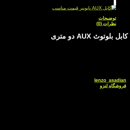
توضیحات
نظرات (0)
کابل بلوتوث AUX دو متری
کابل بلوتوث AUX دو متری
قادر است صدا را از گوشی موبایل، تبلت یا
هر دستگاه دیگری به بلندگو، اسپیکر یا دیگر دستگاه‌های پخش‌کننده‌ انتقال
دهد. با کابل aux می‌توانید به‌ راحتی موزیک دلخواهتان را از باند ماشین
پخش کنید.
برای اطلاع از آخرین اخبار و تخفیفات ویژه ما را در اینستاگرام
(
lenzo_asadian
) دنبال کنید.
“
فروشگاه لنزو
” با تولید محصولات باکیفیت جایگاه خود را به عنوان
بهترین ها در صنعت
لوازم جانبی خودرو
حفظ کرده است.
باعث افتخار ما خواهد بود که نظرات خود را با تیم لنزو درمیان
بگذارید تا ما به هدف خود که رضایت شما عزیزان از محصولات
است، برسیم.
0/5
(0 نظر)