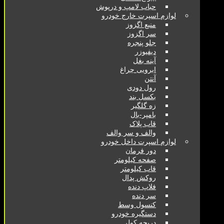
حباب لامپ و درپوش
لوازم اسپرت خارج خودرو
منبع اگزوز
سر اگزوز
جلو پنجره
دیفیوزر
آینه بغل
ابرویی چراغ
آنتن
رول دودی
بکسل بند
زه گلگیر
بامپر-بال
قاب پلاک
والف و سر والف
لوازم اسپرت داخل خودرو
دور فرمان
صفحه کیلومتر
قاب کیلومتر
روکش پدال
فلاپ دنده
سر دنده
کنسول وسط
دستگیره خودرو
دریچه کولر