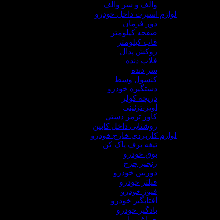
والف و سر والف
لوازم اسپرت داخل خودرو
دور فرمان
صفحه کیلومتر
قاب کیلومتر
روکش پدال
فلاپ دنده
سر دنده
کنسول وسط
دستگیره خودرو
دریچه کولر
آویز-تزئینی
کاور ترمز دستی
روشنایی داخل کابین
لوازم کاربردی خارج خودرو
تیغه برف پاک کن
بوق خودرو
زنجیر چرخ
دوربین خودرو
فیلتر خودرو
فیوز خودرو
آفتابگیر خودرو
بادگیر خودرو
چراغ سیار