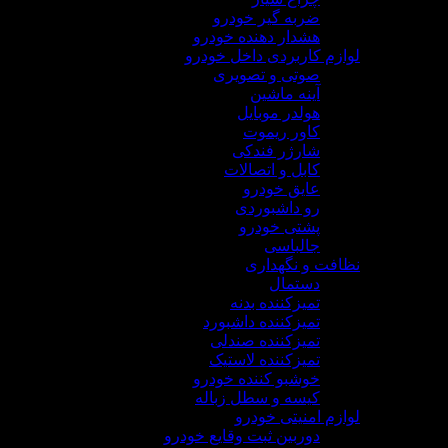
ضربه گیر خودرو
هشدار دهنده خودرو
لوازم کاربردی داخل خودرو
صوتی و تصویری
آینه ماشین
هولدر موبایل
کاور ریموت
شارژر فندکی
کابل و اتصالات
عایق خودرو
رو داشبوردی
پشتی خودرو
جالباسی
نظافت و نگهداری
دستمال
تمیزکننده بدنه
تمیزکننده داشبورد
تمیزکننده صندلی
تمیزکننده لاستیک
خوشبو کننده خودرو
کیسه و سطل زباله
لوازم امنیتی خودرو
دوربین ثبت وقایع خودرو