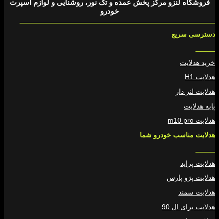
فروشگاه لنزو مرکز پخش عمده و تک نور، روشنایی و لوازم اسپرت
خودرو
دسترسی سریع
_____
خرید هدلایت
هدلایت H1
هدلایت لنز دار
پایه هدلایت
هدلایت m10 pro
هدلایت مناسب خودرو شما
_____
هدلایت پراید
هدلایت پژو پارس
هدلایت سمند
هدلایت برای ال 90