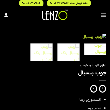
Ski
فقط فروش عمده 02133969586
09103909605
t
conten
لوازم کاربردی خودرو
چوب بیسبال
اکسسوری زیبا
تمام چوب