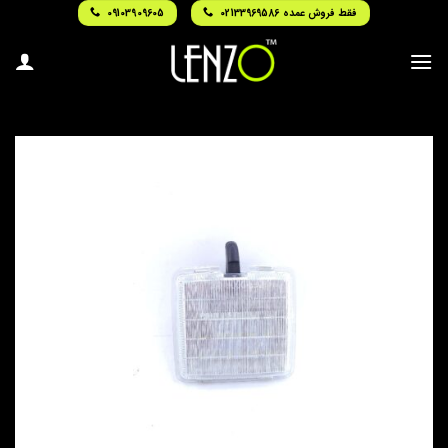
Ski
فقط فروش عمده 02133969586
09103909605
t
conten