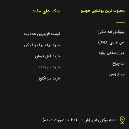
لینک های مفید
محبوب ترین روشنایی خودرو
_____
_____
پروژکتور (مه شکن)
قیمت قویترین هدلایت
اس ام دی (SMD)
خرید تیغه برف پاک کن
چراغ سقفی پراید
خرید قفل فرمان
لنز چراغ
خرید سر دنده
چراغ زنون
خرید سر اگزوز
شعبه مرکزی لنزو (فروش فقط به صورت عمده)