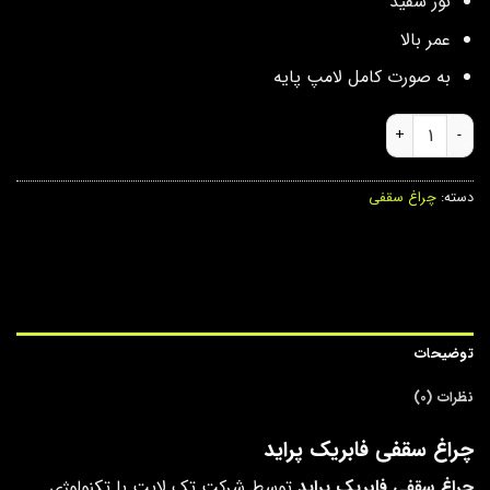
نور سفید
عمر بالا
به صورت کامل لامپ پایه
چراغ سقفی فابریک پراید عدد
دسته:
چراغ سقفی
توضیحات
نظرات (0)
چراغ سقفی فابریک پراید
چراغ سقفی فابریک پراید
توسط شرکت تک لایت با تکنولوژی