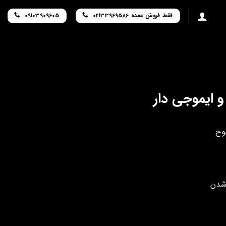
فقط فروش عمده 02133969586
09103909605
 ایموجی دار
وح