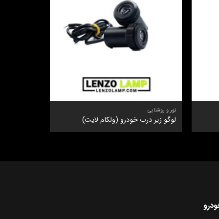
نور و روشنایی
نور و روشنایی
لوگو زیر درب خودرو (ولکام لایت)
استپ خطی 12 تایی
ودرو