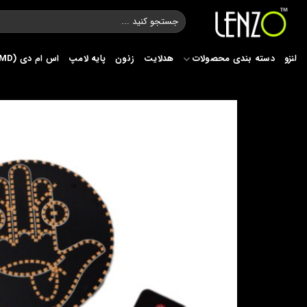
Ski
جستجو
t
برای:
conten
لنزو
دسته بندی محصولات
هدلایت
زنون
پایه لامپ
اس ام دی (SMD)