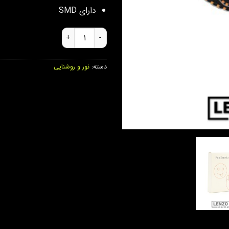
دارای SMD
چراغ دست بی قرار و ایموجی دار عد
دسته:
نور و روشنایی