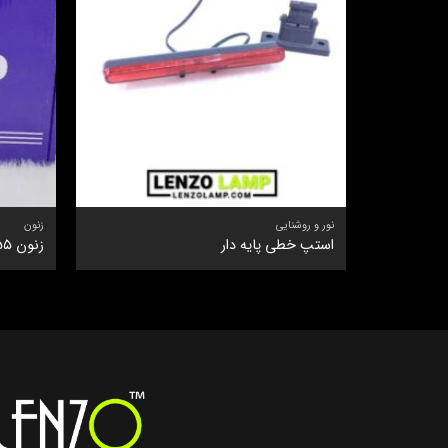
نور و روشنایی
زنون
استپ خطی پایه دار
زنون ۵۵ وات جعبه آبی