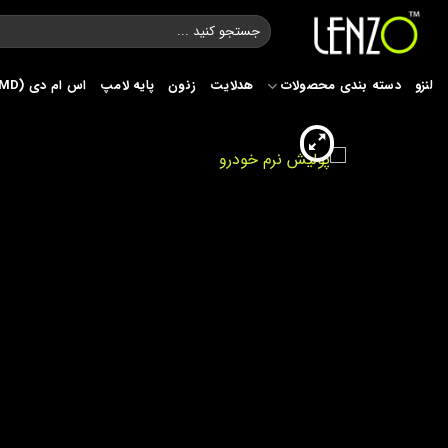
Ski
جستجو
t
برای:
conten
لنزو
دسته بندی محصولات
هدلایت
زنون
پایه لامپ
اس ام دی (SMD)