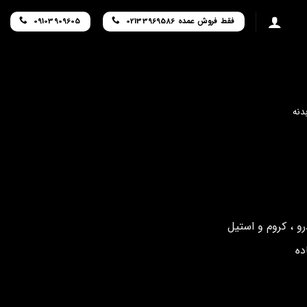
فقط فروش عمده 02133969586
09103909605
دنه
رو ، کروم و استیل
ده