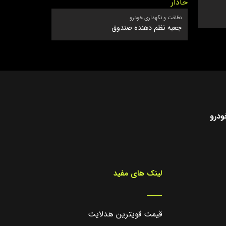
خوشبو کننده ماش
بوگیر آویز ط
نظافت و نگهداری خودرو
جعبه نظم دهنده صندوق
ودرو
لینک های مفید
_____
قیمت قویترین هدلایت