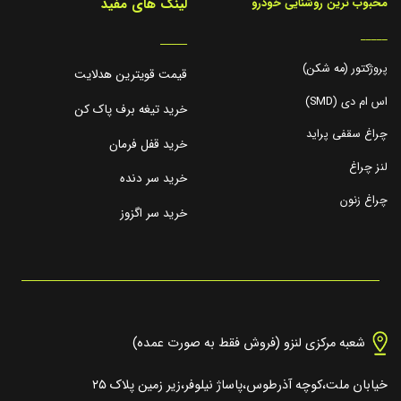
لینک های مفید
محبوب ترین روشنایی خودرو
_____
_____
پروژکتور (مه شکن)
قیمت قویترین هدلایت
اس ام دی (SMD)
خرید تیغه برف پاک کن
چراغ سقفی پراید
خرید قفل فرمان
لنز چراغ
خرید سر دنده
چراغ زنون
خرید سر اگزوز
شعبه مرکزی لنزو (فروش فقط به صورت عمده)
خیابان ملت،کوچه آذرطوس،پاساژ نیلوفر،زیر زمین پلاک ۲۵