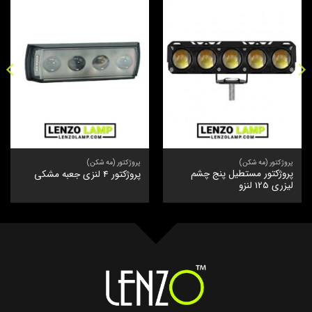
پروژکتور (مه شکن)
پروژکتور (مه شکن)
پروژکتور مستطیل پنج چشم
پروژکتور 4 لنزی جعبه مشکی
لیزری 125 لنزو