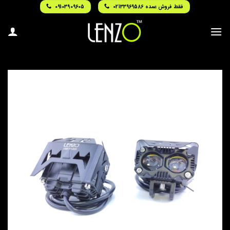
Ski
فقط فروش عمده 02133969586
09103909605
t
conten