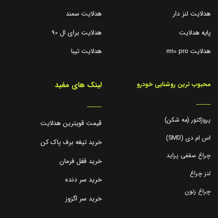
هدلایت لنز دار
هدلایت سمند
پایه هدلایت
هدلایت برای ال 90
هدلایت m10 pro
هدلایت تیبا
لینک های مفید
محبوب ترین روشنایی خودرو
_____
_____
پروژکتور (مه شکن)
قیمت قویترین هدلایت
اس ام دی (SMD)
خرید تیغه برف پاک کن
چراغ سقفی پراید
خرید قفل فرمان
لنز چراغ
خرید سر دنده
چراغ زنون
خرید سر اگزوز