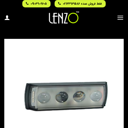
Ski
فقط فروش عمده 02133969586
09103909605
t
conten