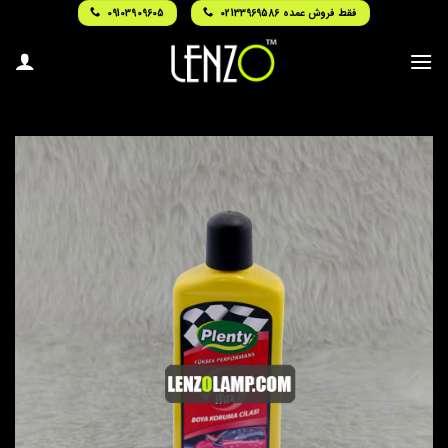
Ski
فقط فروش عمده 02133969586
09103909605
t
conten