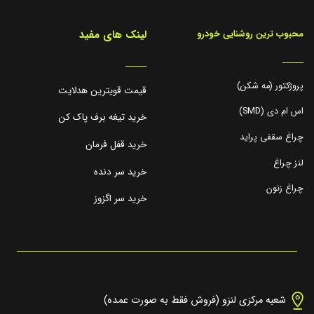
لینک های مفید
محبوب ترین روشنایی خودرو
_____
_____
پروژکتور (مه شکن)
قیمت قویترین هدلایت
اس ام دی (SMD)
خرید تیغه برف پاک کن
چراغ سقفی پراید
خرید قفل فرمان
لنز چراغ
خرید سر دنده
چراغ زنون
خرید سر اگزوز
شعبه مرکزی لنزو (فروش فقط به صورت عمده)