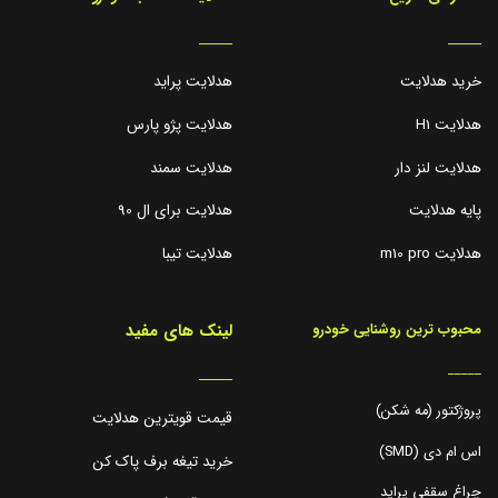
_____
_____
خرید هدلایت
هدلایت پراید
هدلایت H1
هدلایت پژو پارس
هدلایت لنز دار
هدلایت سمند
پایه هدلایت
هدلایت برای ال 90
هدلایت m10 pro
هدلایت تیبا
لینک های مفید
محبوب ترین روشنایی خودرو
_____
_____
پروژکتور (مه شکن)
قیمت قویترین هدلایت
اس ام دی (SMD)
خرید تیغه برف پاک کن
چراغ سقفی پراید