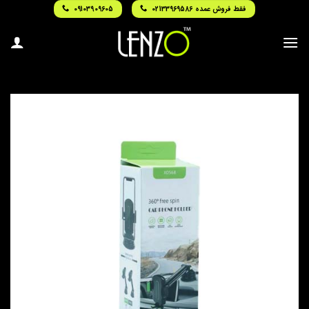
Ski
فقط فروش عمده 02133969586
09103909605
t
conten