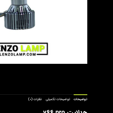
توضیحات
توضیحات تکمیلی
نظرات (0)
هدلایت v66 pro