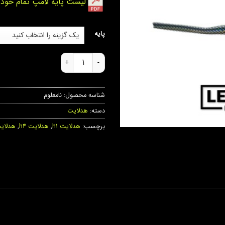
لیست پایه لامپ تمام خودر
پایه
هدلایت v66 pro سه رنگ عدد
شناسه محصول:
نامعلوم
دسته:
هدلایت
برچسب:
هدلایت h1
,
هدلایت h4
,
هدلایت 