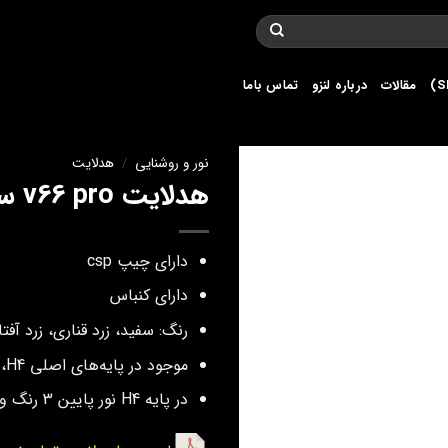
مقالات
درباره لنزو
تماس باما
نور و روشنایی
/
هدلایت
هدلایت v66 pro سه رنگ
دارای چیپ csp
دارای کنباس
رنگ: سفید، زرد قناری، زرد آفت
موجود در پایه‌های اصلی H1 ،H4 وH7
در پایه H4 نور پایین 3 رنگ و نور بالا تک رنگ سفید است.