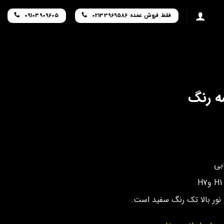
فقط فروش عمده 02133969586
09103909605
ابی