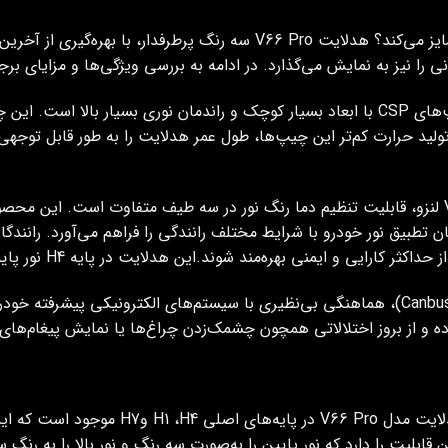
چه ویژگی‌هایی هدلایت V66 را از سایر هدلایت‌ها متمایز می‌کند؟ هدلایت ro
نی را نیز به نمایش می‌گذارد. در ادامه به بررسی ویژگی‌ها و مزایای بر
یکی از دلایل برتری هدلایت V66 Pro، استفاده از چیپ‌های CSP با ابعاد بسیار کوچک و راندمان
ولید حرارت کم‌تر این چیپ‌ها، طول عمر
هدلایت را به طور قابل توجهی
 کلوین) و زرد قناری (3000 کلوین)، امکان تطبیق نور خودرو با شرایط مختلف رانندگی را فراهم م
 حداکثر کارایی و ایمنی بهره‌مند شوند.
این هدلایت در پایه H4 نور پایین 3 رنگ و نور بالا تک رنگ سفید است.
(Canbus)، هماهنگی بی‌نظیری با سیستم‌های الکترونیکی پیشرفته خو
ده و از بروز اختلالاتی همچون چشمک‌زدن چراغ‌ها یا نمایش پیغام‌های 
توجه داشته باید. هدلایت مدل 66 Pro