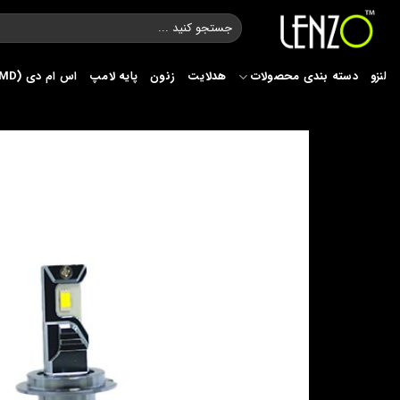
Ski
جستجو
t
برای:
conten
لنزو
دسته بندی محصولات
هدلایت
زنون
پایه لامپ
اس ام دی (SMD)