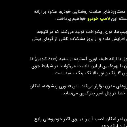
V66 P سه رنگ پرطرفدار، با بهره‌گیری از آخرین دستاوردهای صنعت روشنایی خودرو، علاوه بر ارائه
جسته این
لامپ خودرو
خواهیم پرداخت.
 نوری بسیار بالا است. این چیپ‌ها، نوری یکنواخت تولید می‌کنند که در نتیجه،
 افزایش داده و از بروز مشکلات ناشی از گرمای بیش
یکی از برجسته‌ترین ویژگی‌های هدلایت مدل V66 Pro لنزو، قابلیت تنظیم دما رنگ نور در سه طیف متفاوت است. این محصول با ارائه طیف نوری گسترده از سفید (6000 کلوین) تا
ی‌آورد. رانندگان با بهره‌گیری از این قابلیت می‌توانند در شرایط جوی
دروهای مدرن برقرار می‌کند. این فناوری پیشرفته، امکان
خطا در پنل آمپر جلوگیری می‌نماید.
V در پایه‌های اصلی H1 ،H4 وH7 موجود است که این امر امکان نصب آن را بر روی اکثر خودروهای رایج