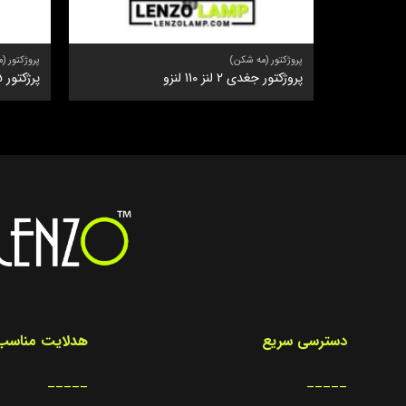
پروژکتور (مه شکن)
پروژکتور (
پروژکتور جغدی 2 لنز 110 لنزو
پرژکتور 405
دسترسی سریع
هدلایت مناسب 
_____
_____