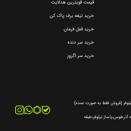
قیمت قویترین هدلایت
خرید تیغه برف پاک کن
خرید قفل فرمان
خرید سر دنده
خرید سر اگزوز
یلوفر (فروش فقط به صورت عمده)
آذرطوس،پاساژ نیلوفر،طبقه