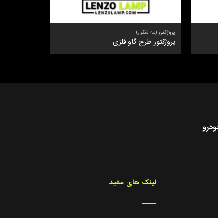
پروژکتور (مه شکن)
پروژکتور (مه شک
پروژکتور طرح گاو فلزی
مه شکن طرح دا
ودرو
لینک های مفید
_____