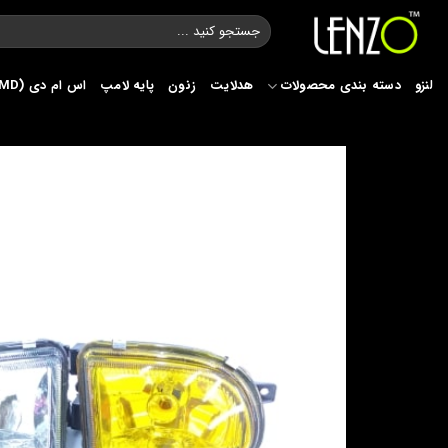
Ski
جستجو
t
برای:
conten
لنزو
دسته بندی محصولات
هدلایت
زنون
پایه لامپ
اس ام دی (SMD)