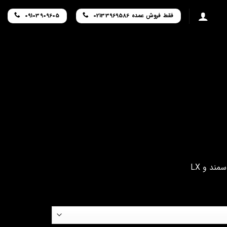
فقط فروش عمده 02133969586
09103909605
ند و LX