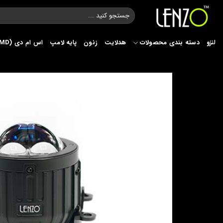
Ski
جستجو
t
برای:
conten
لنزو
دسته بندی محصولات
هدلایت
زنون
پایه لامپ
اس ام دی (SMD)