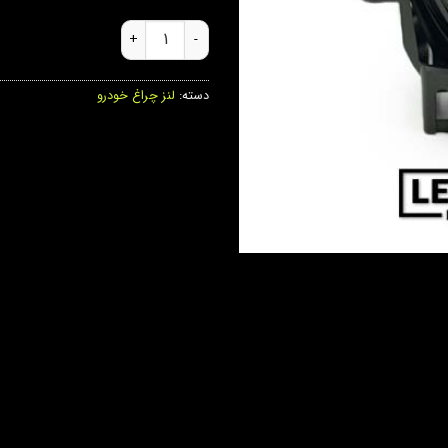
لنز پروژکتور 007 لنزو عدد
دسته:
لنز چراغ خودرو