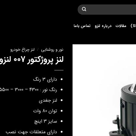
مقالات
درباره لنزو
تماس باما
نور و روشنایی
/
لنز چراغ خودرو
لنز پروژکتور 007 لنزو
دارای 3 رنگ
رنگ نور : 4300 – 3000 – 5500 کلوین
لنز جغدی
توان 80 وات
سایز 3 اینچ
دارای متعلقات جهت نصب