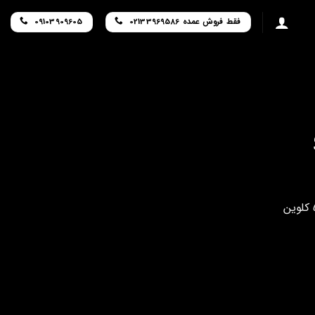
فقط فروش عمده 02133969586
09103909605