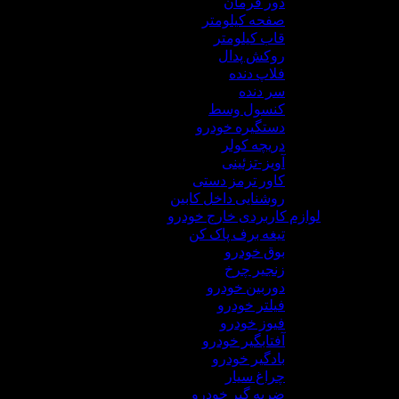
دور فرمان
صفحه کیلومتر
قاب کیلومتر
روکش پدال
فلاپ دنده
سر دنده
کنسول وسط
دستگیره خودرو
دریچه کولر
آویز-تزئینی
کاور ترمز دستی
روشنایی داخل کابین
لوازم کاربردی خارج خودرو
تیغه برف پاک کن
بوق خودرو
زنجیر چرخ
دوربین خودرو
فیلتر خودرو
فیوز خودرو
آفتابگیر خودرو
بادگیر خودرو
چراغ سیار
ضربه گیر خودرو