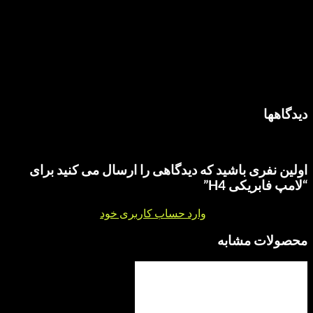
فی
100 وات, 55 وات
هی برای این محصول نوشته نشده است.
ری باشید که دیدگاهی را ارسال می کنید برای
یکی H4”
نقد و بررسی
وارد حساب کاربری خود
شوید.
 مشابه