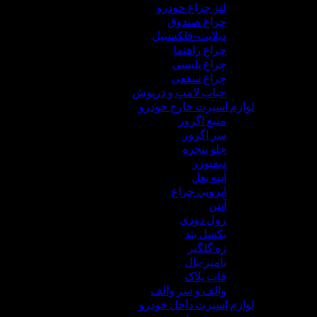
لنز چراغ خودرو
چراغ صندوق
دیلایت-فلکسیبل
چراغ راهنما
چراغ پلیسی
چراغ سقفی
حباب لامپ و درپوش
لوازم اسپرت خارج خودرو
منبع اگزوز
سر اگزوز
جلو پنجره
دیفیوزر
آینه بغل
ابرویی چراغ
آنتن
رول دودی
بکسل بند
زه گلگیر
بامپر-بال
قاب پلاک
والف و سر والف
لوازم اسپرت داخل خودرو