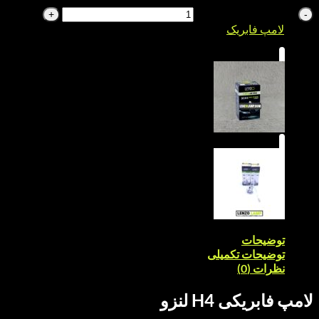
ریکی H4 عدد
پ فابریک
یحات
یحات تکمیلی
ت (0)
یکی H4 لنزو