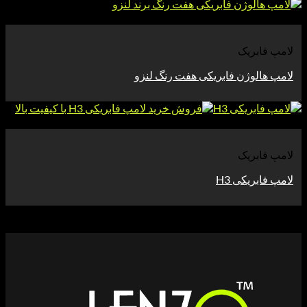
بریک
لوژن فابریکی هفت رنگ لنزو
بریک
یکی H3