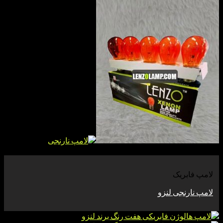
بریک
نجی لنزو