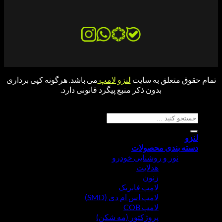
ق متعلق به سایت
لنزو لامپ
می باشد. هرگونه کپی برداری
بدون ذکر منبع پیگرد قانونی دارد.
جو برای:
ه بندی محصولات
نور و روشنایی خودرو
هدلایت
زنون
لامپ فابریک
لامپ اس ام دی (SMD)
لامپ COB
پروژکتور (مه شکن)