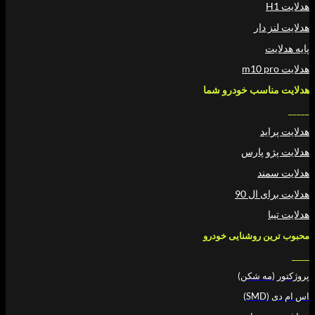
دار
سب خودرو شما
د
 پارس
د
ال 90
 روشنایی خودرو
ه شکن)