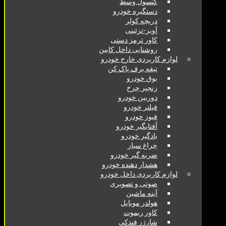
کنسول وسط
دستگیره خودرو
دریچه کولر
آویز-تزئینی
کاور ترمز دستی
روشنایی داخل کابین
لوازم کاربردی خارج خودرو
تیغه برف پاک کن
بوق خودرو
زنجیر چرخ
دوربین خودرو
فیلتر خودرو
فیوز خودرو
آفتابگیر خودرو
بادگیر خودرو
چراغ سیار
ضربه گیر خودرو
هشدار دهنده خودرو
لوازم کاربردی داخل خودرو
صوتی و تصویری
آینه ماشین
هولدر موبایل
کاور ریموت
شارژر فندکی