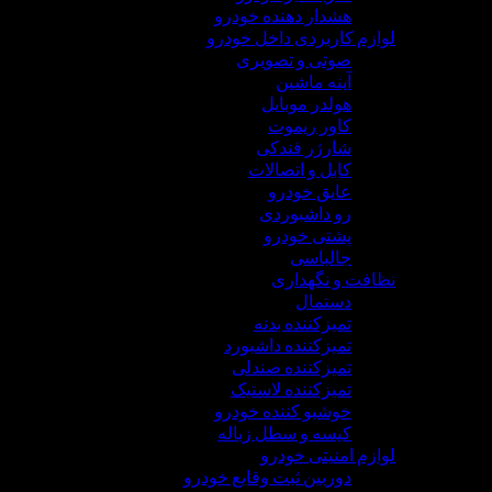
هشدار دهنده خودرو
لوازم کاربردی داخل خودرو
صوتی و تصویری
آینه ماشین
هولدر موبایل
کاور ریموت
شارژر فندکی
کابل و اتصالات
عایق خودرو
رو داشبوردی
پشتی خودرو
جالباسی
نظافت و نگهداری
دستمال
تمیزکننده بدنه
تمیزکننده داشبورد
تمیزکننده صندلی
تمیزکننده لاستیک
خوشبو کننده خودرو
کیسه و سطل زباله
لوازم امنیتی خودرو
دوربین ثبت وقایع خودرو