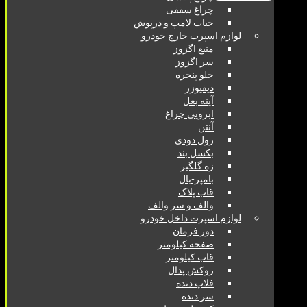
چراغ سقفی
حباب لامپ و درپوش
لوازم اسپرت خارج خودرو
منبع اگزوز
سر اگزوز
جلو پنجره
دیفیوزر
آینه بغل
ابرویی چراغ
آنتن
رول دودی
بکسل بند
زه گلگیر
بامپر-بال
قاب پلاک
والف و سر والف
لوازم اسپرت داخل خودرو
دور فرمان
صفحه کیلومتر
قاب کیلومتر
روکش پدال
فلاپ دنده
سر دنده