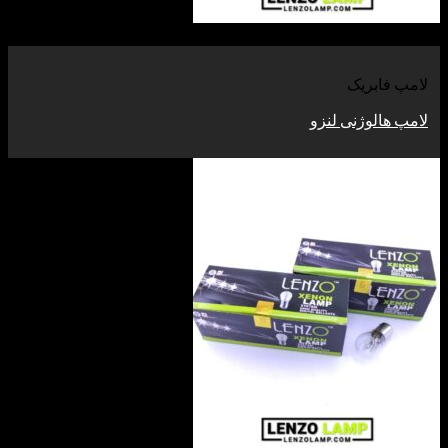
بریک
وژنی لنزو