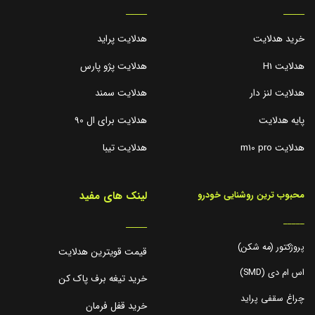
_____
_____
خرید هدلایت
هدلایت پراید
هدلایت H1
هدلایت پژو پارس
هدلایت لنز دار
هدلایت سمند
پایه هدلایت
هدلایت برای ال 90
هدلایت m10 pro
هدلایت تیبا
لینک های مفید
محبوب ترین روشنایی خودرو
_____
_____
پروژکتور (مه شکن)
قیمت قویترین هدلایت
اس ام دی (SMD)
خرید تیغه برف پاک کن
چراغ سقفی پراید
خرید قفل فرمان