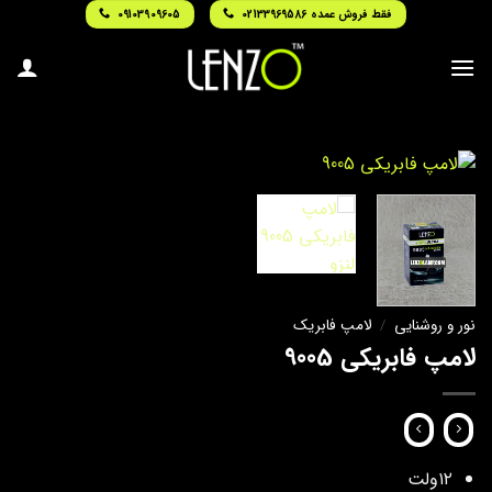
Ski
فقط فروش عمده 02133969586
09103909605
t
conten
نور و روشنایی
/
لامپ فابریک
لامپ فابریکی 9005
۱۲ولت