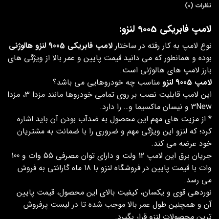
نظرات (0)
لامپ فابریکی 9005 لنزو:
نوع لامپ به کار رفته در ساختار
لامپ فابریکی 9005 لنزو هالوژنی
بوده و همانطور که می دانید قیمت پایین و عمر بالا از ویژگی های
بارز لامپ های هالوژنی است.
لامپ 9005 لنزو
مناسب چه خودروهایی می باشد؟
این لامپ قابلیت نصب بر روی تمامی خودروها مانند مزدا 3، مزدا
3New و نیسان ماکسیما و… را دارد.
* از مزیت های مهم این محصول به ضدآب بودن آن باید اشاره
کرد؛ که لنزو این ویژگی مهم و ضروری را با ضمانت به مشتریان
خود عرضه می کند.
جریان برق این لامپ 12 ولت و دارای توان مصرفی 55 وات و 100
وات با قیمت پایین در فروشگاه لنزو با 18 ماه گارانتی به فروش
می رسد.
نوردهی قوی و یکسان، کیفیت بالای این محصول، قیمت پایین
آن و همچنین طول عمر بالا موجب شده تا در لیست پرفروش
ترین محصولات لنزو قرار بگیرد.