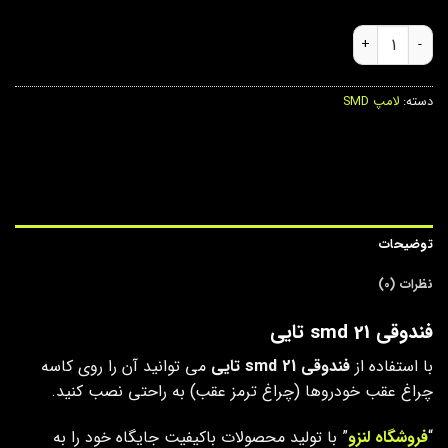
فندوقی smd 21 تایی عدد
دسته:
لامپ SMD
توضیحات
نظرات (0)
فندوقی smd 21 تایی
با استفاده از
فندوقی smd 21 تایی
می توانید آن را روی کاسه
چراغ عقب خودروها (چراغ ترمز عقب) به راحتی نصب کنید.
“
فروشگاه لنزو
” با تولید محصولات باکیفیت جایگاه خود را به