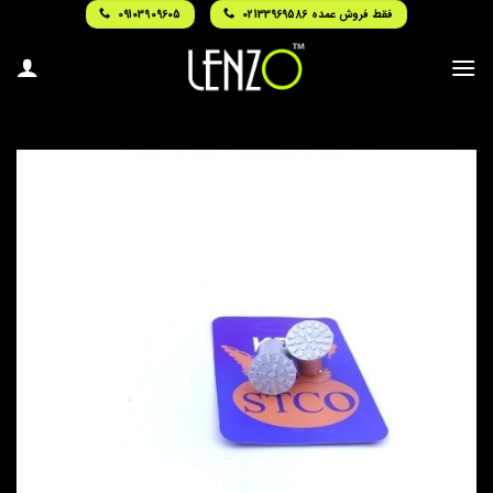
Ski
فقط فروش عمده 02133969586
09103909605
t
conten