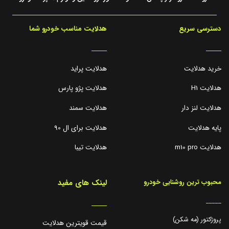
دسترسی سریع
هدلایت مناسب خودرو شما
_____
_____
خرید هدلایت
هدلایت پراید
هدلایت H1
هدلایت پژو پارس
هدلایت لنز دار
هدلایت سمند
پایه هدلایت
هدلایت برای ال 90
هدلایت m10 pro
هدلایت تیبا
لینک های مفید
محبوب ترین روشنایی خودرو
_____
_____
پروژکتور (مه شکن)
قیمت قویترین هدلایت