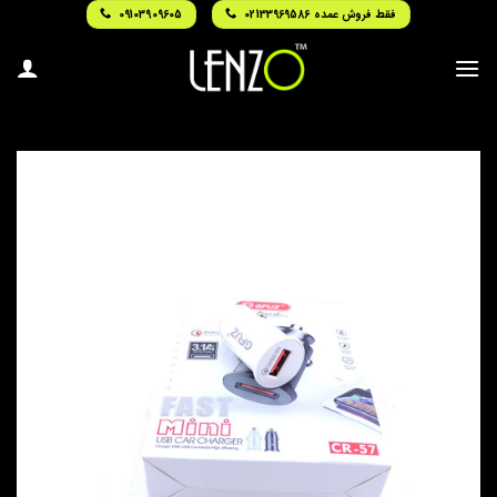
Ski
فقط فروش عمده 02133969586
09103909605
t
conten