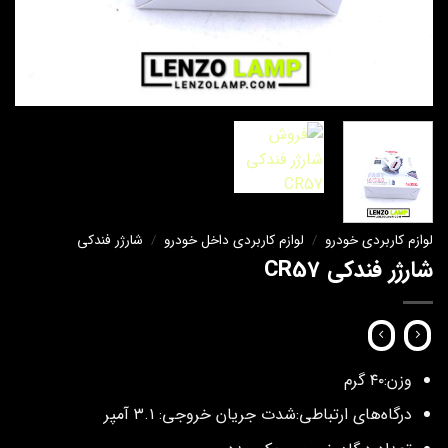
لوازم کاربردی خودرو
/
لوازم کاربردی داخل خودرو
/
شارژر فندکی
شارژر فندکی CR57
وزن:
۴۰ گرم
درگاه‌های ارتباطی:شدت جریان خروجی: ۳.۱ آمپر