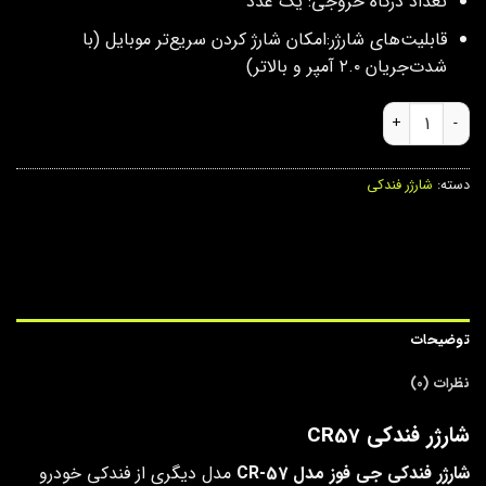
تعداد درگاه خروجی: یک عدد
قابلیت‌های شارژر:امکان شارژ کردن سریع‌تر موبایل (با
شدت‌جریان ۲.۰ آمپر و بالاتر)
شارژر فندکی CR57 عدد
دسته:
شارژر فندکی
توضیحات
نظرات (0)
شارژر فندکی CR57
شارژر فندکی جی فوز مدل CR-57
مدل دیگری از فندکی خودرو