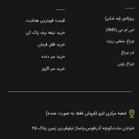
_____
_____
پروژکتور (مه شکن)
قیمت قویترین هدلایت
اس ام دی (SMD)
خرید تیغه برف پاک کن
چراغ سقفی پراید
خرید قفل فرمان
لنز چراغ
خرید سر دنده
چراغ زنون
خرید سر اگزوز
شعبه مرکزی لنزو (فروش فقط به صورت عمده)
خیابان ملت،کوچه آذرطوس،پاساژ نیلوفر،زیر زمین پلاک ۲۵