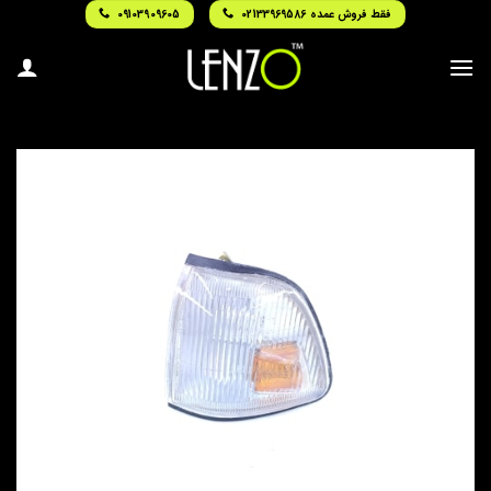
Ski
فقط فروش عمده 02133969586
09103909605
t
conten