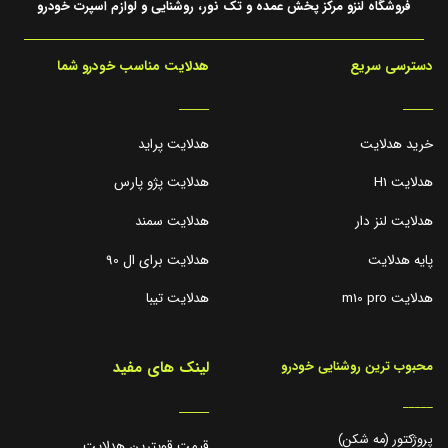
فروشگاه لنزو مرکز پخش عمده و تک نور، روشنایی و لوازم اسپرت خودرو
دسترسی سریع
هدلایت مناسب خودرو شما
_____
_____
خرید هدلایت
هدلایت پراید
هدلایت H1
هدلایت پژو پارس
هدلایت لنز دار
هدلایت سمند
پایه هدلایت
هدلایت برای ال 90
هدلایت m10 pro
هدلایت تیبا
لینک های مفید
محبوب ترین روشنایی خودرو
_____
_____
پروژکتور (مه شکن)
قیمت قویترین هدلایت