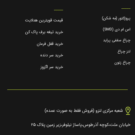
_____
_____
پروژکتور (مه شکن)
قیمت قویترین هدلایت
اس ام دی (SMD)
خرید تیغه برف پاک کن
چراغ سقفی پراید
خرید قفل فرمان
لنز چراغ
خرید سر دنده
چراغ زنون
خرید سر اگزوز
شعبه مرکزی لنزو (فروش فقط به صورت عمده)
خیابان ملت،کوچه آذرطوس،پاساژ نیلوفر،زیر زمین پلاک ۲۵