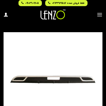
Ski
فقط فروش عمده 02133969586
09103909605
t
conten