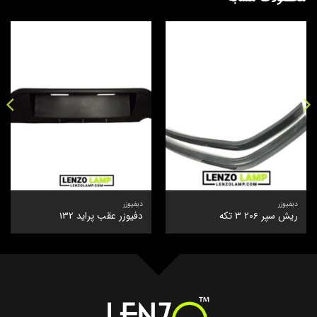
دیفیوزر
دیفیوزر
ریش سپر 206 3 تکه
دفیوزر عقب پراید 132